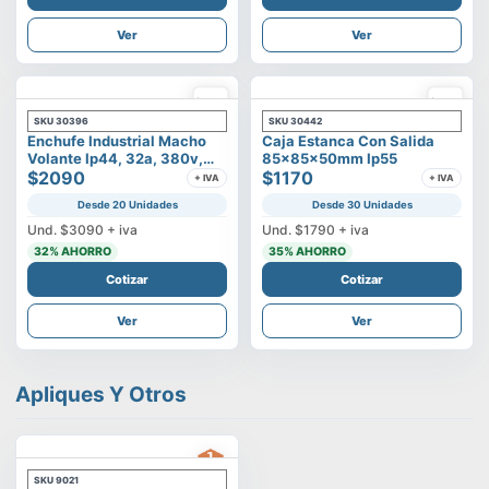
Ver
Ver
SKU
30396
SKU
30442
Enchufe Industrial Macho
Caja Estanca Con Salida
Volante Ip44, 32a, 380v,
85x85x50mm Ip55
3p+t
$2090
$1170
+ IVA
+ IVA
Desde 20 Unidades
Desde 30 Unidades
Und.
$3090
+ iva
Und.
$1790
+ iva
32
% AHORRO
35
% AHORRO
Cotizar
Cotizar
Ver
Ver
Apliques Y Otros
SKU
9021