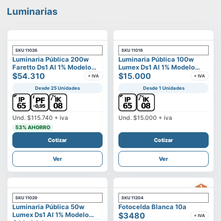
Luminarias
SKU
11026
SKU
11016
Luminaria Pública 200w
Luminaria Pública 100w
Faretto Ds1 Al 1% Modelo
Lumex Ds1 Al 1% Modelo
Calisto
$54.310
Vega
$15.000
+ IVA
+ IVA
Desde 25 Unidades
Desde 1 Unidades
Und.
$115.740
+ iva
Und.
$15.000
+ iva
53
% AHORRO
Cotizar
Cotizar
Ver
Ver
SKU
11029
SKU
11204
Luminaria Pública 50w
Fotocelda Blanca 10a
Lumex Ds1 Al 1% Modelo
$3480
+ IVA