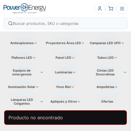
Antiexplosivos
Proyectores Área LED
Campanas LED UFO
Plafones LED
Panel LED
Tubos LED
Equipos de
Cintas LED
Luminarias
emergencia
Decorativas
Iluminación Solar
Foco Riel
Ampolletas
Lámparas LED
Apliqués y Otros
Ofertas
Colgantes
Producto no encontrado