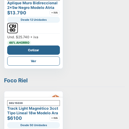
Aplique Muro Bidireccional
2x5w Negro Modelo Atria
$13.790
+ IVA
Desde 12 Unidades
Und.
$25.740
+ iva
46
% AHORRO
Cotizar
Ver
Foco Riel
SKU
15039
Track Light Magnético 3cct
Tipo Lineal 18w Modelo Ara
$6100
+ IVA
Desde 50 Unidades