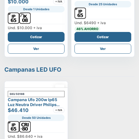
Vega
$10.000
+ IVA
Desde 25 Unidades
Desde 1 Unidades
Und.
$6490
+ iva
Und.
$10.000
+ iva
46
% AHORRO
Cotizar
Cotizar
Ver
Ver
Campanas LED UFO
SKU
5018B
Campana Ufo 200w Ip65
Luz Neutra Driver Philips
Modelo Eltanin
$46.410
+ IVA
Desde 50 Unidades
Und.
$86.640
+ iva