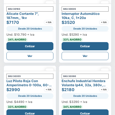
SKU
30163
SKU
30035
Alicate Cortante 7",
Interruptor Automático
187mm,, 1kv
10ka, C, 1x20a
$7170
$3520
+ IVA
+ IVA
Desde 20 Unidades
Desde 20 Unidades
Und.
$10.790
+ iva
Und.
$5290
+ iva
34
% AHORRO
33
% AHORRO
Cotizar
Cotizar
Ver
Ver
SKU
30355
SKU
30390
Luz Piloto Roja Con
Enchufe Industrial Hembra
Amperímetro 0-100a, 60-
Volante Ip44, 32a, 380v,
500v
$2990
3p+t
$2180
+ IVA
+ IVA
Desde 20 Unidades
Desde 20 Unidades
Und.
$4490
+ iva
Und.
$3290
+ iva
33
% AHORRO
34
% AHORRO
Cotizar
Cotizar