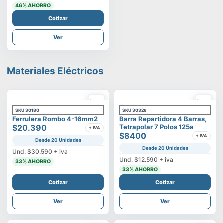
46
% AHORRO
Cotizar
Ver
Materiales Eléctricos
SKU
30180
SKU
30328
Ferrulera Rombo 4-16mm2
Barra Repartidora 4 Barras,
$20.390
Tetrapolar 7 Polos 125a
+ IVA
$8400
+ IVA
Desde 20 Unidades
Desde 20 Unidades
Und.
$30.590
+ iva
Und.
$12.590
+ iva
33
% AHORRO
33
% AHORRO
Cotizar
Cotizar
Ver
Ver