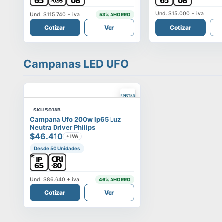
Und.
$15.000
+ iva
Und.
$115.740
+ iva
53
% AHORRO
Cotizar
Ver
Cotizar
Campanas LED UFO
SKU
5018B
Campana Ufo 200w Ip65 Luz
Neutra Driver Philips
$46.410
+ IVA
Desde 50 Unidades
Und.
$86.640
+ iva
46
% AHORRO
Cotizar
Ver