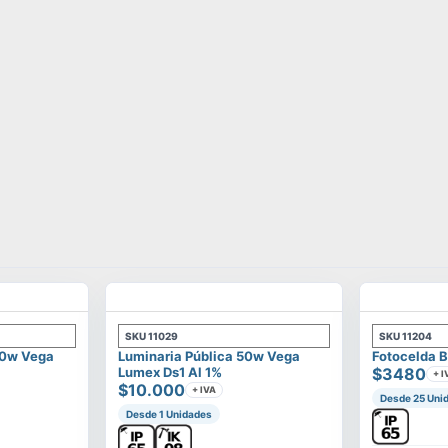
SKU
11029
SKU
11204
00w Vega
Luminaria Pública 50w Vega
Fotocelda B
Lumex Ds1 Al 1%
$3480
+ I
$10.000
+ IVA
Desde 25 Uni
Desde 1 Unidades