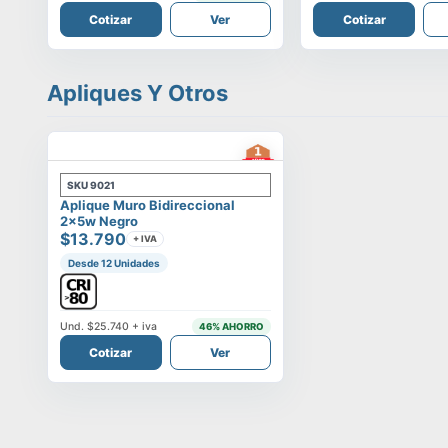
Cotizar
Ver
Cotizar
Apliques Y Otros
SKU
9021
Aplique Muro Bidireccional
2x5w Negro
$13.790
+ IVA
Desde 12 Unidades
Und.
$25.740
+ iva
46
% AHORRO
Cotizar
Ver