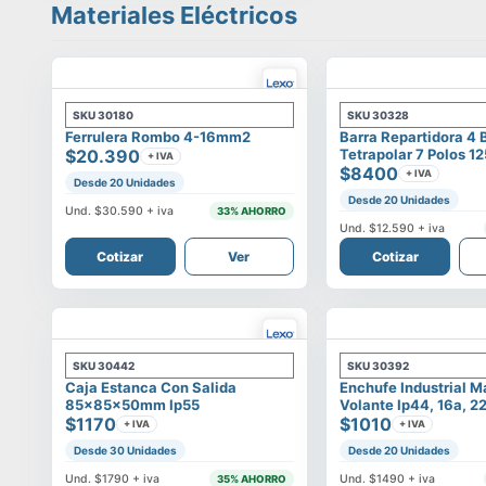
Materiales Eléctricos
SKU
30180
SKU
30328
Ferrulera Rombo 4-16mm2
Barra Repartidora 4 
$20.390
Tetrapolar 7 Polos 1
+ IVA
$8400
+ IVA
Desde 20 Unidades
Desde 20 Unidades
Und.
$30.590
+ iva
33
% AHORRO
Und.
$12.590
+ iva
Cotizar
Ver
Cotizar
SKU
30442
SKU
30392
Caja Estanca Con Salida
Enchufe Industrial 
85x85x50mm Ip55
Volante Ip44, 16a, 2
$1170
$1010
+ IVA
+ IVA
Desde 30 Unidades
Desde 20 Unidades
Und.
$1790
+ iva
Und.
$1490
+ iva
35
% AHORRO