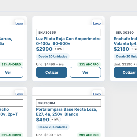
SKU
30355
SKU
30390
Barras,
Luz Piloto Roja Con Amperímetro
Enchufe Ind
25a
0-100a, 60-500v
Volante Ip4
$2990
$2180
+ IVA
+ IV
Desde 20 Unidades
Desde 20 Uni
Und.
$4490
+ iva
Und.
$3290
+ 
33
% AHORRO
33
% AHORRO
Ver
Cotizar
Ver
Cotizar
SKU
30184
Macho
Portalampara Base Recta Loza,
20v, 2p+t
E27, 4a, 250v, Blanco
$490
+ IVA
Desde 20 Unidades
Und.
$690
+ iva
32
% AHORRO
29
% AHORRO