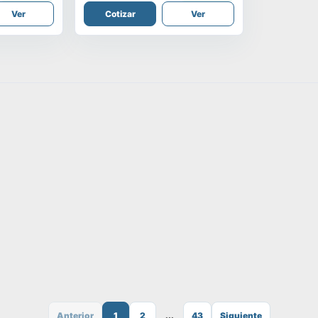
Ver
Cotizar
Ver
Anterior
1
2
...
43
Siguiente