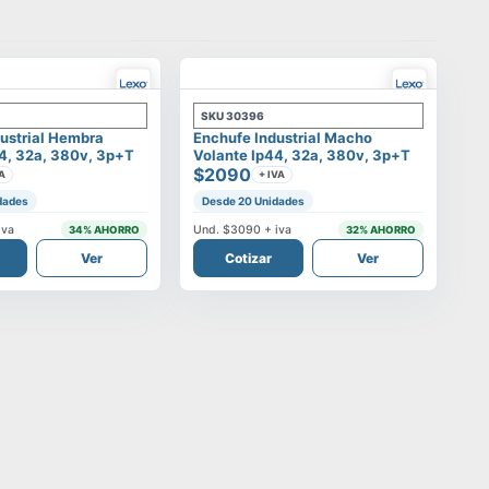
SKU
30396
ustrial Hembra
Enchufe Industrial Macho
4, 32a, 380v, 3p+t
Volante Ip44, 32a, 380v, 3p+t
$2090
A
+ IVA
dades
Desde 20 Unidades
iva
Und.
$3090
+ iva
34
% AHORRO
32
% AHORRO
Ver
Cotizar
Ver