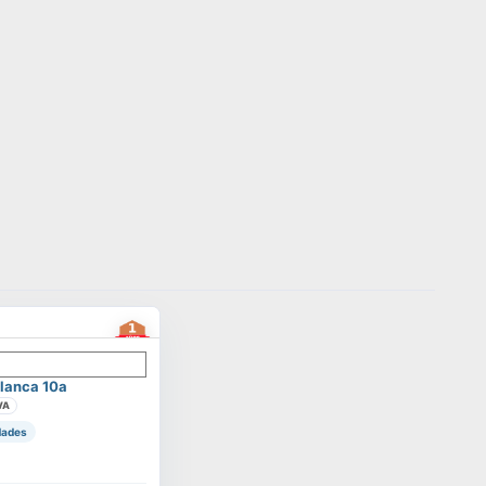
lanca 10a
VA
dades