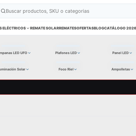
S ELÉCTRICOS
REMATE SOLAR
REMATES
OFERTAS
BLOG
CATÁLOGO 202
mpanas LED UFO
Plafones LED
Panel LED
luminación Solar
Foco Riel
Ampolletas