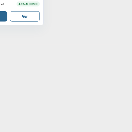
iva
46
% AHORRO
Ver