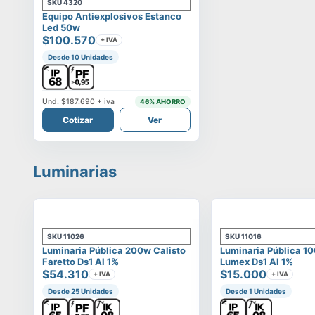
SKU
4320
Equipo Antiexplosivos Estanco
Led 50w
$100.570
+ IVA
Desde 10 Unidades
Und.
$187.690
+ iva
46
% AHORRO
Cotizar
Ver
Luminarias
SKU
11026
SKU
11016
Luminaria Pública 200w Calisto
Luminaria Pública 1
Faretto Ds1 Al 1%
Lumex Ds1 Al 1%
$54.310
$15.000
+ IVA
+ IVA
Desde 25 Unidades
Desde 1 Unidades