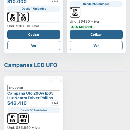
Vega
$10.000
+ IVA
Desde 25 Unidades
Desde 1 Unidades
Und.
$6490
+ iva
Und.
$10.000
+ iva
46
% AHORRO
Cotizar
Cotizar
Ver
Ver
Campanas LED UFO
SKU
5018B
Campana Ufo 200w Ip65
Luz Neutra Driver Philips
Modelo Eltanin
$46.410
+ IVA
Desde 50 Unidades
Und.
$86.640
+ iva