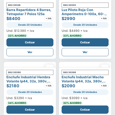
SKU
30328
SKU
30355
Barra Repartidora 4 Barras,
Luz Piloto Roja Con
Tetrapolar 7 Polos 125a
Amperímetro 0-100a, 60-
$8400
500v
$2990
+ IVA
+ IVA
Desde 20 Unidades
Desde 20 Unidades
Und.
$12.590
+ iva
Und.
$4490
+ iva
33
% AHORRO
33
% AHORRO
Cotizar
Cotizar
Ver
Ver
SKU
30390
SKU
30396
Enchufe Industrial Hembra
Enchufe Industrial Macho
Volante Ip44, 32a, 380v,
Volante Ip44, 32a, 380v,
3p+t
$2180
3p+t
$2090
+ IVA
+ IVA
Desde 20 Unidades
Desde 20 Unidades
Und.
$3290
+ iva
Und.
$3090
+ iva
34
% AHORRO
32
% AHORRO
Cotizar
Cotizar