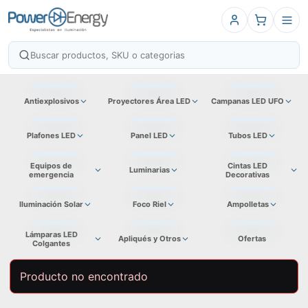
Antiexplosivos
Proyectores Área LED
Campanas LED UFO
Plafones LED
Panel LED
Tubos LED
Equipos de
Cintas LED
Luminarias
emergencia
Decorativas
Iluminación Solar
Foco Riel
Ampolletas
Lámparas LED
Apliqués y Otros
Ofertas
Colgantes
Producto no encontrado