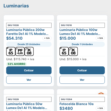
Luminarias
SKU
11026
SKU
11016
Luminaria Pública 200w
Luminaria Pública 100w
Faretto Ds1 Al 1% Modelo
Lumex Ds1 Al 1% Modelo
Calisto
$54.310
Vega
$15.000
+ IVA
+ IVA
Desde 25 Unidades
Desde 1 Unidades
Und.
$115.740
+ iva
Und.
$15.000
+ iva
53
% AHORRO
Cotizar
Cotizar
Ver
Ver
SKU
11029
SKU
11204
Luminaria Pública 50w
Fotocelda Blanca 10a
Lumex Ds1 Al 1% Modelo
$3480
+ IVA