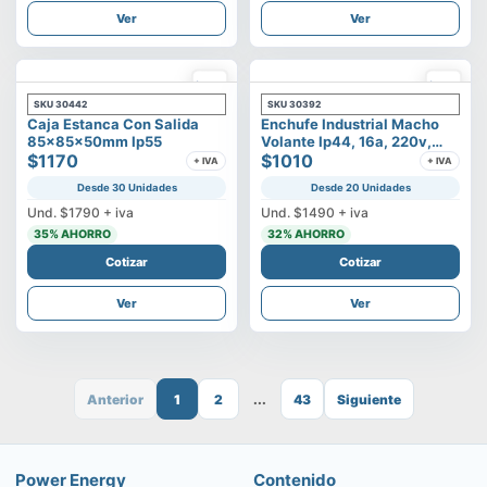
Ver
Ver
SKU
30442
SKU
30392
Caja Estanca Con Salida
Enchufe Industrial Macho
85x85x50mm Ip55
Volante Ip44, 16a, 220v,
$1170
2p+t
$1010
+ IVA
+ IVA
Desde 30 Unidades
Desde 20 Unidades
Und.
$1790
+ iva
Und.
$1490
+ iva
35
% AHORRO
32
% AHORRO
Cotizar
Cotizar
Ver
Ver
Anterior
1
2
...
43
Siguiente
Power Energy
Contenido