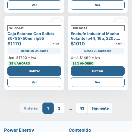
Ver
Ver
SKU
30442
SKU
30392
Caja Estanca Con Salida
Enchufe Industrial Macho
85x85x50mm Ip55
Volante Ip44, 16a, 220v,
$1170
2p+t
$1010
+ IVA
+ IVA
Desde 30 Unidades
Desde 20 Unidades
Und.
$1790
+ iva
Und.
$1490
+ iva
35
% AHORRO
32
% AHORRO
Cotizar
Cotizar
Ver
Ver
Anterior
1
2
...
43
Siguiente
Power Energy
Contenido