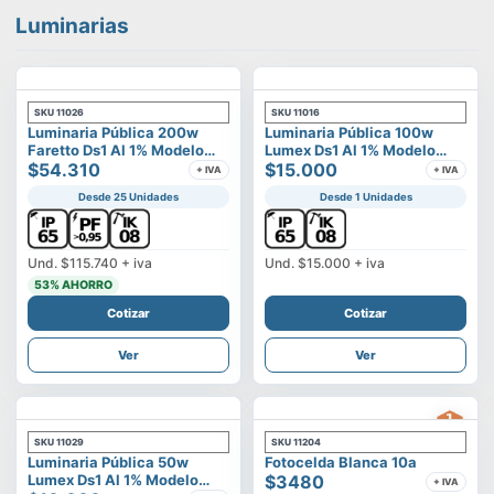
Luminarias
SKU
11026
SKU
11016
Luminaria Pública 200w
Luminaria Pública 100w
Faretto Ds1 Al 1% Modelo
Lumex Ds1 Al 1% Modelo
Calisto
$54.310
Vega
$15.000
+ IVA
+ IVA
Desde 25 Unidades
Desde 1 Unidades
Und.
$115.740
+ iva
Und.
$15.000
+ iva
53
% AHORRO
Cotizar
Cotizar
Ver
Ver
SKU
11029
SKU
11204
Luminaria Pública 50w
Fotocelda Blanca 10a
Lumex Ds1 Al 1% Modelo
$3480
+ IVA