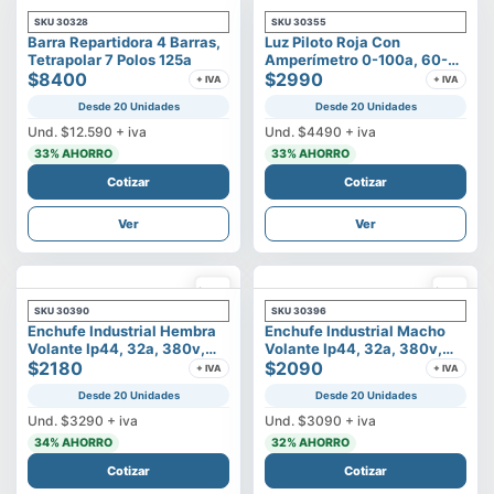
SKU
30328
SKU
30355
Barra Repartidora 4 Barras,
Luz Piloto Roja Con
Tetrapolar 7 Polos 125a
Amperímetro 0-100a, 60-
$8400
500v
$2990
+ IVA
+ IVA
Desde 20 Unidades
Desde 20 Unidades
Und.
$12.590
+ iva
Und.
$4490
+ iva
33
% AHORRO
33
% AHORRO
Cotizar
Cotizar
Ver
Ver
SKU
30390
SKU
30396
Enchufe Industrial Hembra
Enchufe Industrial Macho
Volante Ip44, 32a, 380v,
Volante Ip44, 32a, 380v,
3p+t
$2180
3p+t
$2090
+ IVA
+ IVA
Desde 20 Unidades
Desde 20 Unidades
Und.
$3290
+ iva
Und.
$3090
+ iva
34
% AHORRO
32
% AHORRO
Cotizar
Cotizar