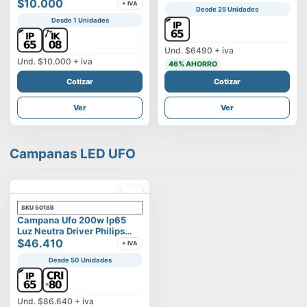
Vega
$10.000
+ IVA
Desde 25 Unidades
Desde 1 Unidades
Und.
$6490
+ iva
Und.
$10.000
+ iva
46
% AHORRO
Cotizar
Cotizar
Ver
Ver
Campanas LED UFO
SKU
5018B
Campana Ufo 200w Ip65
Luz Neutra Driver Philips
Modelo Eltanin
$46.410
+ IVA
Desde 50 Unidades
Und.
$86.640
+ iva