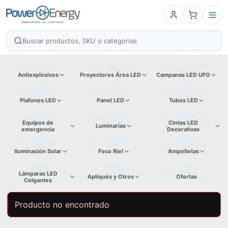
Antiexplosivos
Proyectores Área LED
Campanas LED UFO
Plafones LED
Panel LED
Tubos LED
Equipos de
Cintas LED
Luminarias
emergencia
Decorativas
Iluminación Solar
Foco Riel
Ampolletas
Lámparas LED
Apliqués y Otros
Ofertas
Colgantes
Producto no encontrado