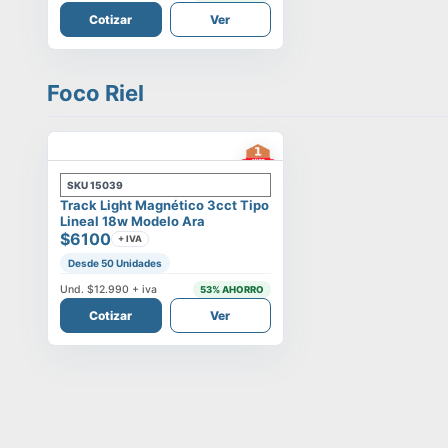
Cotizar
Ver
Foco Riel
SKU
15039
Track Light Magnético 3cct Tipo
Lineal 18w Modelo Ara
$6100
+ IVA
Desde 50 Unidades
Und.
$12.990
+ iva
53
% AHORRO
Cotizar
Ver