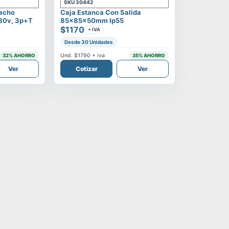
SKU
30442
Macho
Caja Estanca Con Salida
380v, 3p+t
85x85x50mm Ip55
$1170
+ IVA
Desde 30 Unidades
Und.
$1790
+ iva
32
% AHORRO
35
% AHORRO
Ver
Cotizar
Ver