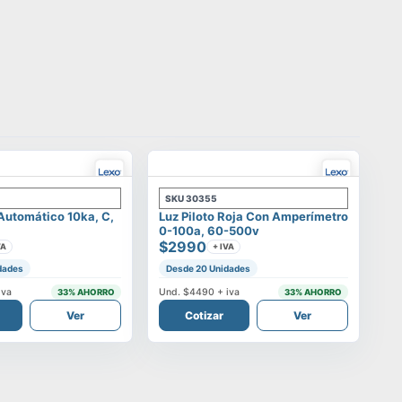
SKU
30355
 Automático 10ka, C,
Luz Piloto Roja Con Amperímetro
0-100a, 60-500v
$2990
VA
+ IVA
dades
Desde 20 Unidades
iva
Und.
$4490
+ iva
33
% AHORRO
33
% AHORRO
Ver
Cotizar
Ver