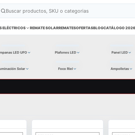
S ELÉCTRICOS
REMATE SOLAR
REMATES
OFERTAS
BLOG
CATÁLOGO 202
mpanas LED UFO
Plafones LED
Panel LED
luminación Solar
Foco Riel
Ampolletas