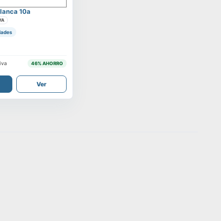
lanca 10a
VA
dades
iva
46
% AHORRO
Ver