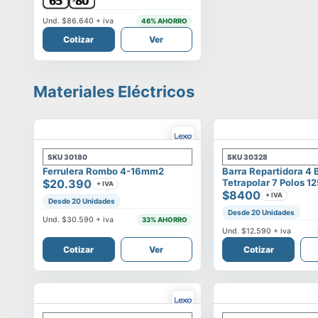
Und.
$86.640
+ iva
46
% AHORRO
Cotizar
Ver
Materiales Eléctricos
SKU
30180
SKU
30328
Ferrulera Rombo 4-16mm2
Barra Repartidora 4 
$20.390
Tetrapolar 7 Polos 1
+ IVA
$8400
+ IVA
Desde 20 Unidades
Desde 20 Unidades
Und.
$30.590
+ iva
33
% AHORRO
Und.
$12.590
+ iva
Cotizar
Ver
Cotizar