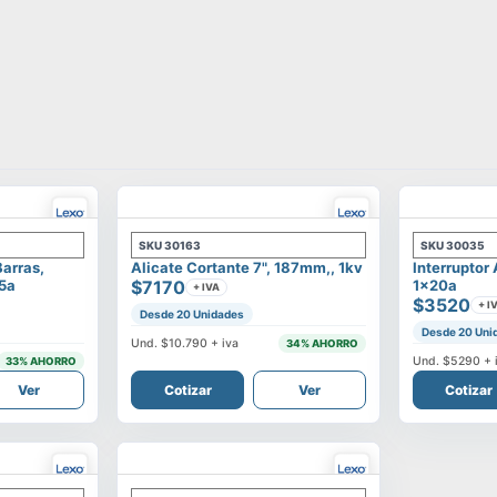
SKU
30163
SKU
30035
Barras,
Alicate Cortante 7", 187mm,, 1kv
Interruptor
25a
$7170
1x20a
+ IVA
$3520
+ I
Desde 20 Unidades
Desde 20 Uni
Und.
$10.790
+ iva
34
% AHORRO
Und.
$5290
+ 
33
% AHORRO
Ver
Cotizar
Ver
Cotizar