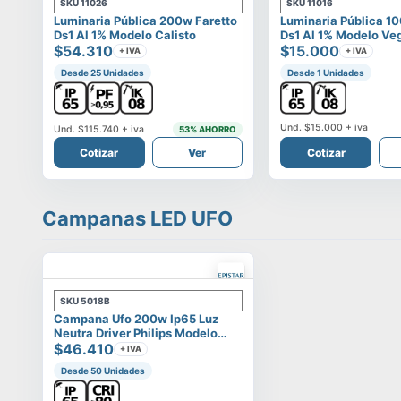
SKU
11026
SKU
11016
Luminaria Pública 200w Faretto
Luminaria Pública 1
Ds1 Al 1% Modelo Calisto
Ds1 Al 1% Modelo Ve
$54.310
$15.000
+ IVA
+ IVA
Desde 25 Unidades
Desde 1 Unidades
Und.
$15.000
+ iva
Und.
$115.740
+ iva
53
% AHORRO
Cotizar
Ver
Cotizar
Campanas LED UFO
SKU
5018B
Campana Ufo 200w Ip65 Luz
Neutra Driver Philips Modelo
Eltanin
$46.410
+ IVA
Desde 50 Unidades