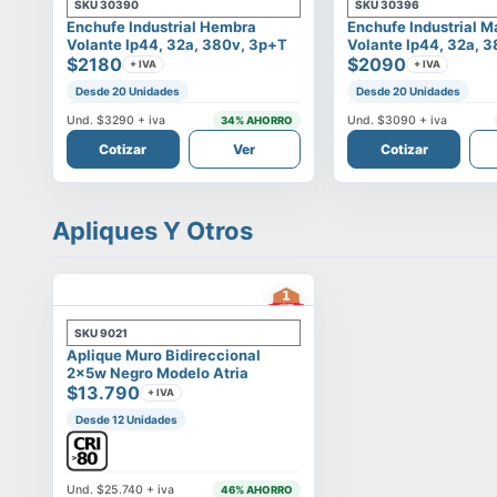
SKU
30390
SKU
30396
Enchufe Industrial Hembra
Enchufe Industrial 
Volante Ip44, 32a, 380v, 3p+t
Volante Ip44, 32a, 
$2180
$2090
+ IVA
+ IVA
Desde 20 Unidades
Desde 20 Unidades
Und.
$3290
+ iva
Und.
$3090
+ iva
34
% AHORRO
Cotizar
Ver
Cotizar
Apliques Y Otros
SKU
9021
Aplique Muro Bidireccional
2x5w Negro Modelo Atria
$13.790
+ IVA
Desde 12 Unidades
Und.
$25.740
+ iva
46
% AHORRO