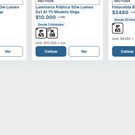
SKU
11029
SKU
11204
00w Lumex
Luminaria Pública 50w Lumex
Fotocelda B
ga
Ds1 Al 1% Modelo Vega
$3480
+ I
$10.000
+ IVA
Desde 25 Uni
Desde 1 Unidades
Und.
$6490
+ 
Und.
$10.000
+ iva
Ver
Cotizar
Ver
Cotizar