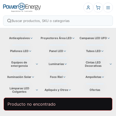
Antiexplosivos
Proyectores Área LED
Campanas LED UFO
Plafones LED
Panel LED
Tubos LED
Equipos de
Cintas LED
Luminarias
emergencia
Decorativas
Iluminación Solar
Foco Riel
Ampolletas
Lámparas LED
Apliqués y Otros
Ofertas
Colgantes
Producto no encontrado