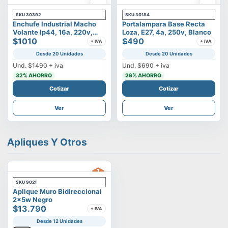
SKU
30392
SKU
30184
Enchufe Industrial Macho
Portalampara Base Recta
Volante Ip44, 16a, 220v,
Loza, E27, 4a, 250v, Blanco
2p+t
$1010
$490
+ IVA
+ IVA
Desde 20 Unidades
Desde 20 Unidades
Und.
$1490
+ iva
Und.
$690
+ iva
32
% AHORRO
29
% AHORRO
Cotizar
Cotizar
Ver
Ver
Apliques Y Otros
SKU
9021
Aplique Muro Bidireccional
2x5w Negro
$13.790
+ IVA
Desde 12 Unidades