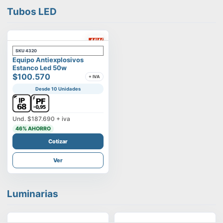
Tubos LED
SKU
4320
Equipo Antiexplosivos
Estanco Led 50w
$100.570
+ IVA
Desde 10 Unidades
Und.
$187.690
+ iva
46
% AHORRO
Cotizar
Ver
Luminarias