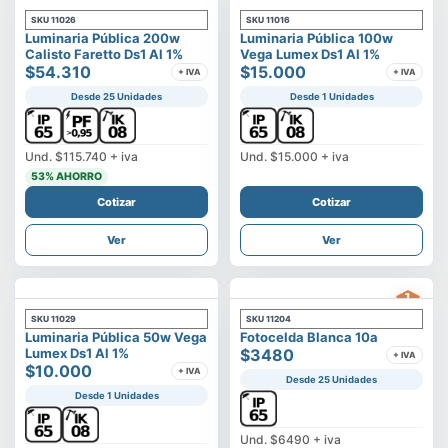
SKU
11026
SKU
11016
Luminaria Pública 200w
Luminaria Pública 100w
Calisto Faretto Ds1 Al 1%
Vega Lumex Ds1 Al 1%
$54.310
$15.000
+ IVA
+ IVA
Desde 25 Unidades
Desde 1 Unidades
Und.
$115.740
+ iva
Und.
$15.000
+ iva
53
% AHORRO
Cotizar
Cotizar
Ver
Ver
SKU
11029
SKU
11204
Luminaria Pública 50w Vega
Fotocelda Blanca 10a
Lumex Ds1 Al 1%
$3480
+ IVA
$10.000
+ IVA
Desde 25 Unidades
Desde 1 Unidades
Und.
$6490
+ iva