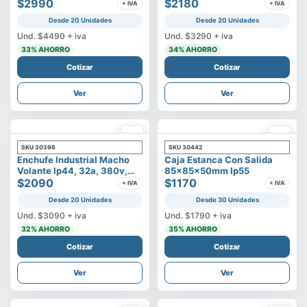
500v
$2990
3p+t
$2180
+ IVA
+ IVA
Desde 20 Unidades
Desde 20 Unidades
Und.
$4490
+ iva
Und.
$3290
+ iva
33
% AHORRO
34
% AHORRO
Cotizar
Cotizar
Ver
Ver
SKU
30396
SKU
30442
Enchufe Industrial Macho
Caja Estanca Con Salida
Volante Ip44, 32a, 380v,
85x85x50mm Ip55
3p+t
$2090
$1170
+ IVA
+ IVA
Desde 20 Unidades
Desde 30 Unidades
Und.
$3090
+ iva
Und.
$1790
+ iva
32
% AHORRO
35
% AHORRO
Cotizar
Cotizar
Ver
Ver