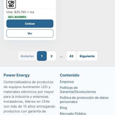
Und.
$25.740
+ iva
46
% AHORRO
Cotizar
Ver
Anterior
1
2
...
43
Siguiente
Power Energy
Contenido
Empresa
Comercializadora de productos
de equipos iluminación LED y
Políticas de
materiales eléctricos por mayor
Garantía/Devoluciones
para la industria y empresas
Política de protección de datos
instaladoras, líderes en Chile
personales
con más de 15 años entregando
Blog
productos con garantía de
Mercado Público