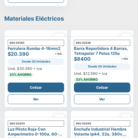
Materiales Eléctricos
SKU
30180
SKU
30328
Ferrulera Rombo 4-16mm2
Barra Repartidora 4 Barras,
$20.390
Tetrapolar 7 Polos 125a
+ IVA
$8400
+ IVA
Desde 20 Unidades
Desde 20 Unidades
Und.
$30.590
+ iva
Und.
$12.590
+ iva
33
% AHORRO
33
% AHORRO
Cotizar
Cotizar
Ver
Ver
SKU
30355
SKU
30390
Luz Piloto Roja Con
Enchufe Industrial Hembra
Amperímetro 0-100a, 60-
Volante Ip44, 32a, 380v,