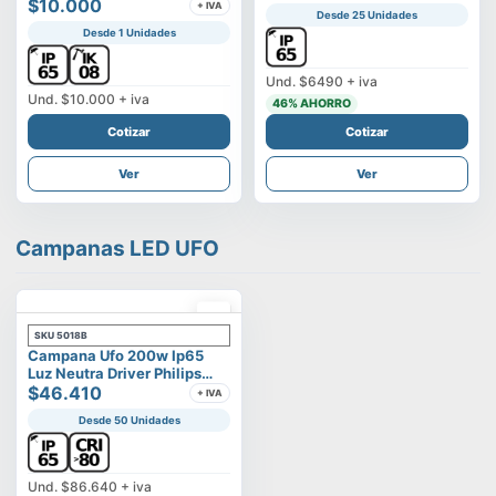
Vega
$10.000
+ IVA
Desde 25 Unidades
Desde 1 Unidades
Und.
$6490
+ iva
Und.
$10.000
+ iva
46
% AHORRO
Cotizar
Cotizar
Ver
Ver
Campanas LED UFO
SKU
5018B
Campana Ufo 200w Ip65
Luz Neutra Driver Philips
Modelo Eltanin
$46.410
+ IVA
Desde 50 Unidades
Und.
$86.640
+ iva