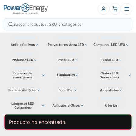
Antiexplosivos
Proyectores Área LED
Campanas LED UFO
Plafones LED
Panel LED
Tubos LED
Equipos de
Cintas LED
Luminarias
emergencia
Decorativas
Iluminación Solar
Foco Riel
Ampolletas
Lámparas LED
Apliqués y Otros
Ofertas
Colgantes
Producto no encontrado