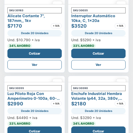
SKU
30163
SKU
30035
Alicate Cortante 7",
Interruptor Automático
187mm,, 1kv
10ka, C, 1x20a
$7170
$3520
+ IVA
+ IVA
Desde 20 Unidades
Desde 20 Unidades
Und.
$10.790
+ iva
Und.
$5290
+ iva
34
% AHORRO
33
% AHORRO
Cotizar
Cotizar
Ver
Ver
SKU
30355
SKU
30390
Luz Piloto Roja Con
Enchufe Industrial Hembra
Amperímetro 0-100a, 60-
Volante Ip44, 32a, 380v,
500v
$2990
3p+t
$2180
+ IVA
+ IVA
Desde 20 Unidades
Desde 20 Unidades
Und.
$4490
+ iva
Und.
$3290
+ iva
33
% AHORRO
34
% AHORRO
Cotizar
Cotizar