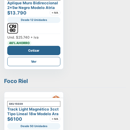
Aplique Muro Bidireccional
2x5w Negro Modelo Atria
$13.790
+ IVA
Desde 12 Unidades
Und.
$25.740
+ iva
46
% AHORRO
Cotizar
Ver
Foco Riel
SKU
15039
Track Light Magnético 3cct
Tipo Lineal 18w Modelo Ara
$6100
+ IVA
Desde 50 Unidades