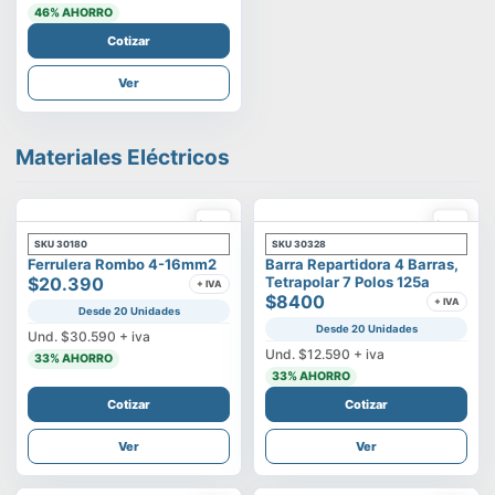
46
% AHORRO
Cotizar
Ver
Materiales Eléctricos
SKU
30180
SKU
30328
Ferrulera Rombo 4-16mm2
Barra Repartidora 4 Barras,
$20.390
Tetrapolar 7 Polos 125a
+ IVA
$8400
+ IVA
Desde 20 Unidades
Desde 20 Unidades
Und.
$30.590
+ iva
Und.
$12.590
+ iva
33
% AHORRO
33
% AHORRO
Cotizar
Cotizar
Ver
Ver