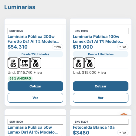
Luminarias
SKU
11026
SKU
11016
Luminaria Pública 200w
Luminaria Pública 100w
Faretto Ds1 Al 1% Modelo
Lumex Ds1 Al 1% Modelo
Calisto
$54.310
Vega
$15.000
+ IVA
+ IVA
Desde 25 Unidades
Desde 1 Unidades
Und.
$115.740
+ iva
Und.
$15.000
+ iva
53
% AHORRO
Cotizar
Cotizar
Ver
Ver
SKU
11029
SKU
11204
Luminaria Pública 50w
Fotocelda Blanca 10a
Lumex Ds1 Al 1% Modelo
$3480
+ IVA