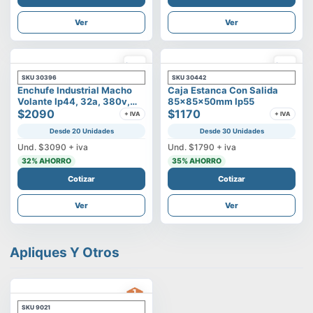
Ver
Ver
SKU
30396
SKU
30442
Enchufe Industrial Macho
Caja Estanca Con Salida
Volante Ip44, 32a, 380v,
85x85x50mm Ip55
3p+t
$2090
$1170
+ IVA
+ IVA
Desde 20 Unidades
Desde 30 Unidades
Und.
$3090
+ iva
Und.
$1790
+ iva
32
% AHORRO
35
% AHORRO
Cotizar
Cotizar
Ver
Ver
Apliques Y Otros
SKU
9021