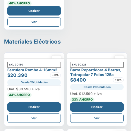
46
% AHORRO
Cotizar
Ver
Materiales Eléctricos
SKU
30180
SKU
30328
Ferrulera Rombo 4-16mm2
Barra Repartidora 4 Barras,
$20.390
Tetrapolar 7 Polos 125a
+ IVA
$8400
+ IVA
Desde 20 Unidades
Desde 20 Unidades
Und.
$30.590
+ iva
Und.
$12.590
+ iva
33
% AHORRO
33
% AHORRO
Cotizar
Cotizar
Ver
Ver