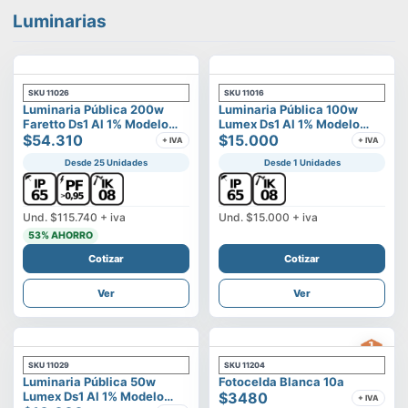
Luminarias
SKU
11026
SKU
11016
Luminaria Pública 200w
Luminaria Pública 100w
Faretto Ds1 Al 1% Modelo
Lumex Ds1 Al 1% Modelo
Calisto
$54.310
Vega
$15.000
+ IVA
+ IVA
Desde 25 Unidades
Desde 1 Unidades
Und.
$115.740
+ iva
Und.
$15.000
+ iva
53
% AHORRO
Cotizar
Cotizar
Ver
Ver
SKU
11029
SKU
11204
Luminaria Pública 50w
Fotocelda Blanca 10a
Lumex Ds1 Al 1% Modelo
$3480
+ IVA