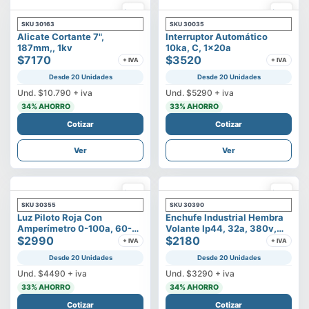
SKU
30163
SKU
30035
Alicate Cortante 7",
Interruptor Automático
187mm,, 1kv
10ka, C, 1x20a
$7170
$3520
+ IVA
+ IVA
Desde 20 Unidades
Desde 20 Unidades
Und.
$10.790
+ iva
Und.
$5290
+ iva
34
% AHORRO
33
% AHORRO
Cotizar
Cotizar
Ver
Ver
SKU
30355
SKU
30390
Luz Piloto Roja Con
Enchufe Industrial Hembra
Amperímetro 0-100a, 60-
Volante Ip44, 32a, 380v,
500v
$2990
3p+t
$2180
+ IVA
+ IVA
Desde 20 Unidades
Desde 20 Unidades
Und.
$4490
+ iva
Und.
$3290
+ iva
33
% AHORRO
34
% AHORRO
Cotizar
Cotizar