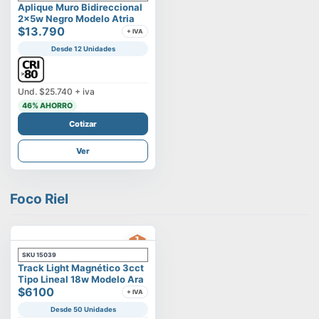
Aplique Muro Bidireccional
2x5w Negro Modelo Atria
$13.790
+ IVA
Desde 12 Unidades
Und.
$25.740
+ iva
46
% AHORRO
Cotizar
Ver
Foco Riel
SKU
15039
Track Light Magnético 3cct
Tipo Lineal 18w Modelo Ara
$6100
+ IVA
Desde 50 Unidades