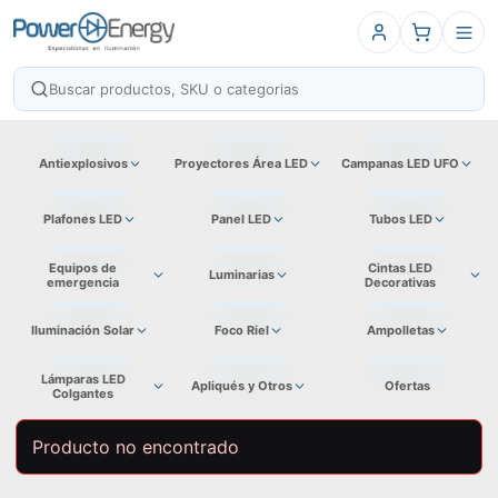
Antiexplosivos
Proyectores Área LED
Campanas LED UFO
Plafones LED
Panel LED
Tubos LED
Equipos de
Cintas LED
Luminarias
emergencia
Decorativas
Iluminación Solar
Foco Riel
Ampolletas
Lámparas LED
Apliqués y Otros
Ofertas
Colgantes
Producto no encontrado