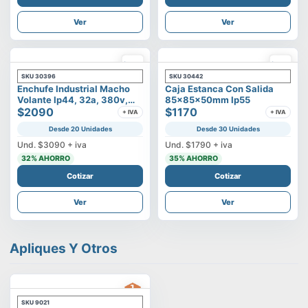
Ver
Ver
SKU
30396
SKU
30442
Enchufe Industrial Macho
Caja Estanca Con Salida
Volante Ip44, 32a, 380v,
85x85x50mm Ip55
3p+t
$2090
$1170
+ IVA
+ IVA
Desde 20 Unidades
Desde 30 Unidades
Und.
$3090
+ iva
Und.
$1790
+ iva
32
% AHORRO
35
% AHORRO
Cotizar
Cotizar
Ver
Ver
Apliques Y Otros
SKU
9021