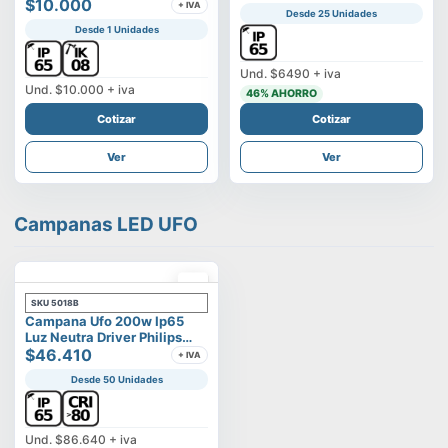
Vega
$10.000
+ IVA
Desde 25 Unidades
Desde 1 Unidades
Und.
$6490
+ iva
Und.
$10.000
+ iva
46
% AHORRO
Cotizar
Cotizar
Ver
Ver
Campanas LED UFO
SKU
5018B
Campana Ufo 200w Ip65
Luz Neutra Driver Philips
Modelo Eltanin
$46.410
+ IVA
Desde 50 Unidades
Und.
$86.640
+ iva