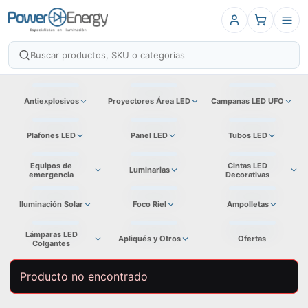
Antiexplosivos
Proyectores Área LED
Campanas LED UFO
Plafones LED
Panel LED
Tubos LED
Equipos de
Cintas LED
Luminarias
emergencia
Decorativas
Iluminación Solar
Foco Riel
Ampolletas
Lámparas LED
Apliqués y Otros
Ofertas
Colgantes
Producto no encontrado