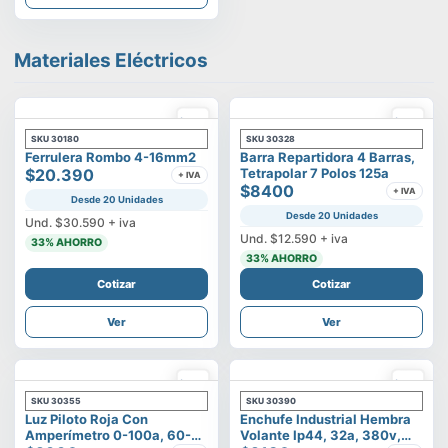
Materiales Eléctricos
SKU
30180
SKU
30328
Ferrulera Rombo 4-16mm2
Barra Repartidora 4 Barras,
$20.390
Tetrapolar 7 Polos 125a
+ IVA
$8400
+ IVA
Desde 20 Unidades
Desde 20 Unidades
Und.
$30.590
+ iva
Und.
$12.590
+ iva
33
% AHORRO
33
% AHORRO
Cotizar
Cotizar
Ver
Ver
SKU
30355
SKU
30390
Luz Piloto Roja Con
Enchufe Industrial Hembra
Amperímetro 0-100a, 60-
Volante Ip44, 32a, 380v,