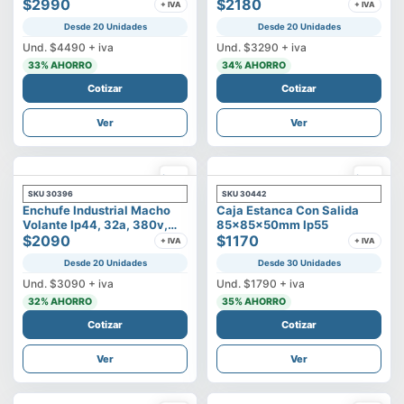
500v
$2990
3p+t
$2180
+ IVA
+ IVA
Desde 20 Unidades
Desde 20 Unidades
Und.
$4490
+ iva
Und.
$3290
+ iva
33
% AHORRO
34
% AHORRO
Cotizar
Cotizar
Ver
Ver
SKU
30396
SKU
30442
Enchufe Industrial Macho
Caja Estanca Con Salida
Volante Ip44, 32a, 380v,
85x85x50mm Ip55
3p+t
$2090
$1170
+ IVA
+ IVA
Desde 20 Unidades
Desde 30 Unidades
Und.
$3090
+ iva
Und.
$1790
+ iva
32
% AHORRO
35
% AHORRO
Cotizar
Cotizar
Ver
Ver