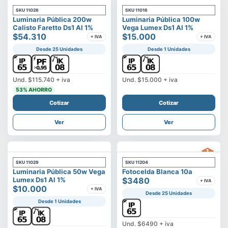
SKU
11026
SKU
11016
Luminaria Pública 200w
Luminaria Pública 100w
Calisto Faretto Ds1 Al 1%
Vega Lumex Ds1 Al 1%
$54.310
$15.000
+ IVA
+ IVA
Desde 25 Unidades
Desde 1 Unidades
Und.
$115.740
+ iva
Und.
$15.000
+ iva
53
% AHORRO
Cotizar
Cotizar
Ver
Ver
SKU
11029
SKU
11204
Luminaria Pública 50w Vega
Fotocelda Blanca 10a
Lumex Ds1 Al 1%
$3480
+ IVA
$10.000
+ IVA
Desde 25 Unidades
Desde 1 Unidades
Und.
$6490
+ iva