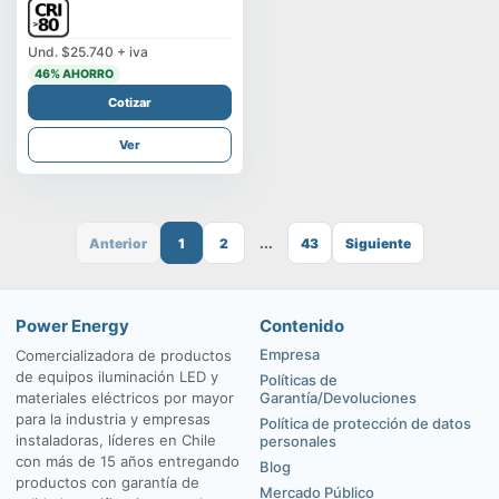
Und.
$25.740
+ iva
46
% AHORRO
Cotizar
Ver
Anterior
1
2
...
43
Siguiente
Power Energy
Contenido
Empresa
Comercializadora de productos
de equipos iluminación LED y
Políticas de
materiales eléctricos por mayor
Garantía/Devoluciones
para la industria y empresas
Política de protección de datos
instaladoras, líderes en Chile
personales
con más de 15 años entregando
Blog
productos con garantía de
Mercado Público