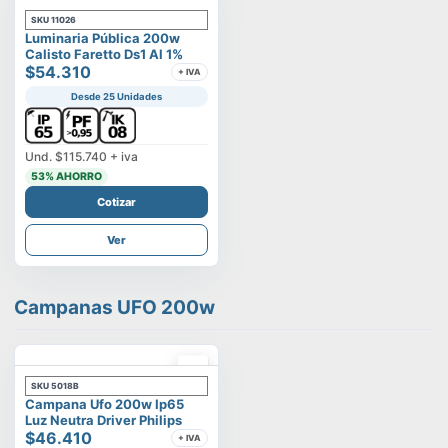
SKU
11026
Luminaria Pública 200w
Calisto Faretto Ds1 Al 1%
$54.310
+ IVA
Desde 25 Unidades
Und.
$115.740
+ iva
53
% AHORRO
Cotizar
Ver
Campanas UFO 200w
SKU
5018B
Campana Ufo 200w Ip65
Luz Neutra Driver Philips
$46.410
+ IVA