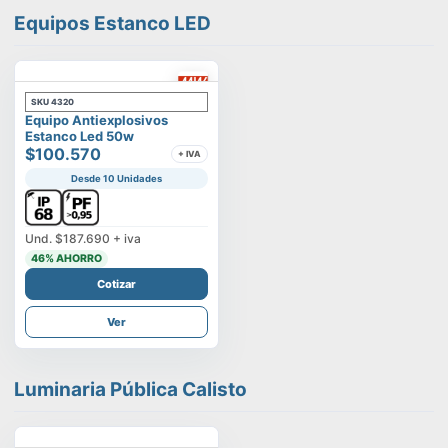
Equipos Estanco LED
SKU
4320
Equipo Antiexplosivos
Estanco Led 50w
$100.570
+ IVA
Desde 10 Unidades
Und.
$187.690
+ iva
46
% AHORRO
Cotizar
Ver
Luminaria Pública Calisto