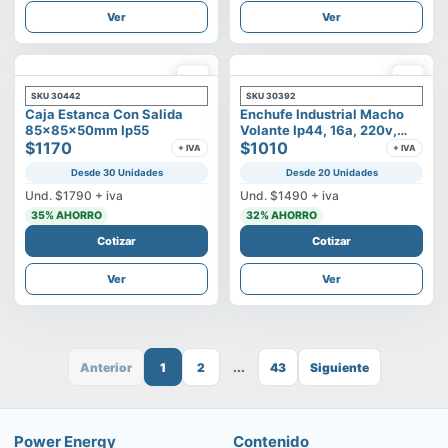
Ver
Ver
SKU
30442
SKU
30392
Caja Estanca Con Salida
Enchufe Industrial Macho
85x85x50mm Ip55
Volante Ip44, 16a, 220v,
$1170
2p+t
$1010
+ IVA
+ IVA
Desde 30 Unidades
Desde 20 Unidades
Und.
$1790
+ iva
Und.
$1490
+ iva
35
% AHORRO
32
% AHORRO
Cotizar
Cotizar
Ver
Ver
Anterior
1
2
...
43
Siguiente
Power Energy
Contenido