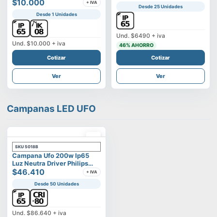
Vega
$10.000
+ IVA
Desde 25 Unidades
Desde 1 Unidades
Und.
$6490
+ iva
Und.
$10.000
+ iva
46
% AHORRO
Cotizar
Cotizar
Ver
Ver
Campanas LED UFO
SKU
5018B
Campana Ufo 200w Ip65
Luz Neutra Driver Philips
Modelo Eltanin
$46.410
+ IVA
Desde 50 Unidades
Und.
$86.640
+ iva