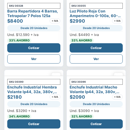
SKU
30328
SKU
30355
Barra Repartidora 4 Barras,
Luz Piloto Roja Con
Tetrapolar 7 Polos 125a
Amperímetro 0-100a, 60-
$8400
500v
$2990
+ IVA
+ IVA
Desde 20 Unidades
Desde 20 Unidades
Und.
$12.590
+ iva
Und.
$4490
+ iva
33
% AHORRO
33
% AHORRO
Cotizar
Cotizar
Ver
Ver
SKU
30390
SKU
30396
Enchufe Industrial Hembra
Enchufe Industrial Macho
Volante Ip44, 32a, 380v,
Volante Ip44, 32a, 380v,
3p+t
$2180
3p+t
$2090
+ IVA
+ IVA
Desde 20 Unidades
Desde 20 Unidades
Und.
$3290
+ iva
Und.
$3090
+ iva
34
% AHORRO
32
% AHORRO
Cotizar
Cotizar