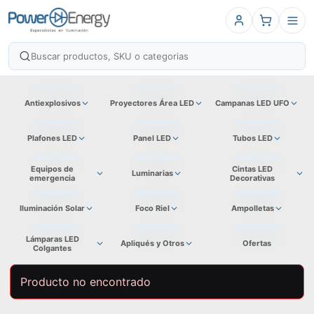
Antiexplosivos
Proyectores Área LED
Campanas LED UFO
Plafones LED
Panel LED
Tubos LED
Equipos de
Cintas LED
Luminarias
emergencia
Decorativas
Iluminación Solar
Foco Riel
Ampolletas
Lámparas LED
Apliqués y Otros
Ofertas
Colgantes
Producto no encontrado