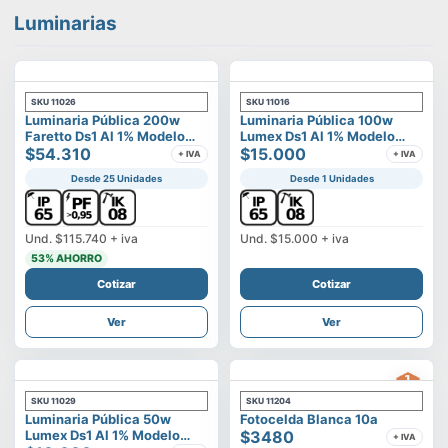
Luminarias
SKU
11026
SKU
11016
Luminaria Pública 200w
Luminaria Pública 100w
Faretto Ds1 Al 1% Modelo
Lumex Ds1 Al 1% Modelo
Calisto
$54.310
Vega
$15.000
+ IVA
+ IVA
Desde 25 Unidades
Desde 1 Unidades
Und.
$115.740
+ iva
Und.
$15.000
+ iva
53
% AHORRO
Cotizar
Cotizar
Ver
Ver
SKU
11029
SKU
11204
Luminaria Pública 50w
Fotocelda Blanca 10a
Lumex Ds1 Al 1% Modelo
$3480
+ IVA