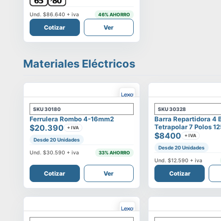
Und.
$86.640
+ iva
46
% AHORRO
Cotizar
Ver
Materiales Eléctricos
SKU
30180
SKU
30328
Ferrulera Rombo 4-16mm2
Barra Repartidora 4 
$20.390
Tetrapolar 7 Polos 1
+ IVA
$8400
+ IVA
Desde 20 Unidades
Desde 20 Unidades
Und.
$30.590
+ iva
33
% AHORRO
Und.
$12.590
+ iva
Cotizar
Ver
Cotizar