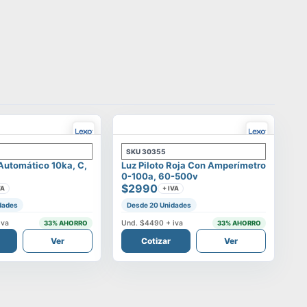
SKU
30355
 Automático 10ka, C,
Luz Piloto Roja Con Amperímetro
0-100a, 60-500v
$2990
VA
+ IVA
dades
Desde 20 Unidades
iva
Und.
$4490
+ iva
33
% AHORRO
33
% AHORRO
Ver
Cotizar
Ver