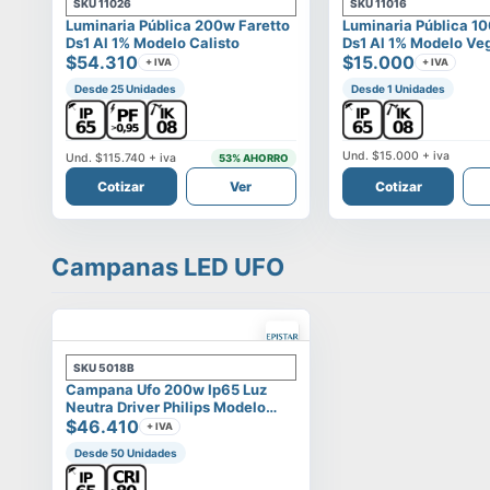
SKU
11026
SKU
11016
Luminaria Pública 200w Faretto
Luminaria Pública 1
Ds1 Al 1% Modelo Calisto
Ds1 Al 1% Modelo Ve
$54.310
$15.000
+ IVA
+ IVA
Desde 25 Unidades
Desde 1 Unidades
Und.
$15.000
+ iva
Und.
$115.740
+ iva
53
% AHORRO
Cotizar
Ver
Cotizar
Campanas LED UFO
SKU
5018B
Campana Ufo 200w Ip65 Luz
Neutra Driver Philips Modelo
Eltanin
$46.410
+ IVA
Desde 50 Unidades