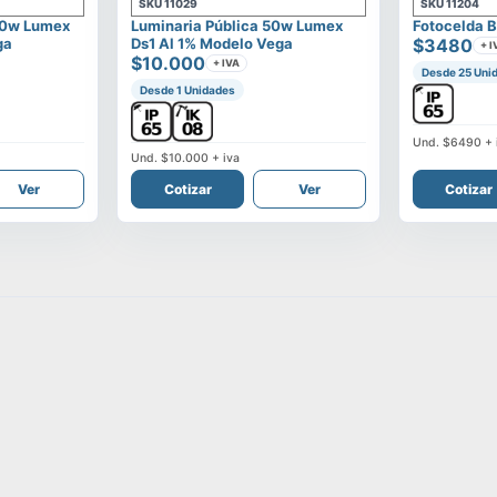
SKU
11029
SKU
11204
00w Lumex
Luminaria Pública 50w Lumex
Fotocelda B
ga
Ds1 Al 1% Modelo Vega
$3480
+ I
$10.000
+ IVA
Desde 25 Uni
Desde 1 Unidades
Und.
$6490
+ 
Und.
$10.000
+ iva
Ver
Cotizar
Ver
Cotizar