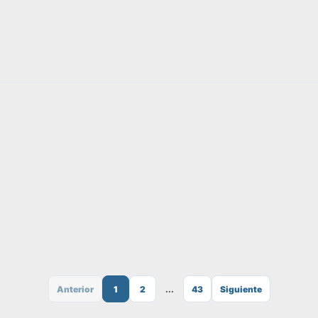
Anterior
1
2
...
43
Siguiente