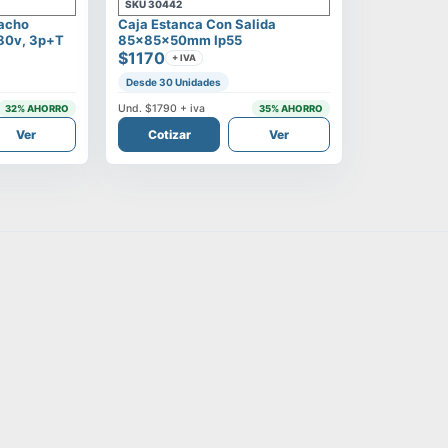
SKU
30442
Macho
Caja Estanca Con Salida
380v, 3p+t
85x85x50mm Ip55
$1170
+ IVA
Desde 30 Unidades
Und.
$1790
+ iva
32
% AHORRO
35
% AHORRO
Ver
Cotizar
Ver