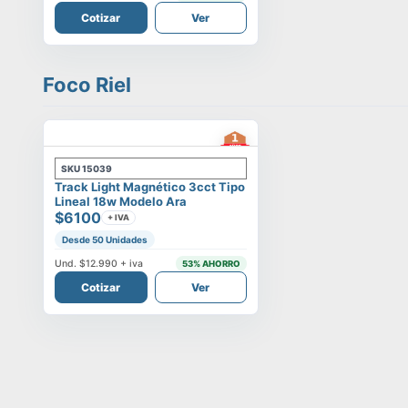
Cotizar
Ver
Foco Riel
SKU
15039
Track Light Magnético 3cct Tipo
Lineal 18w Modelo Ara
$6100
+ IVA
Desde 50 Unidades
Und.
$12.990
+ iva
53
% AHORRO
Cotizar
Ver