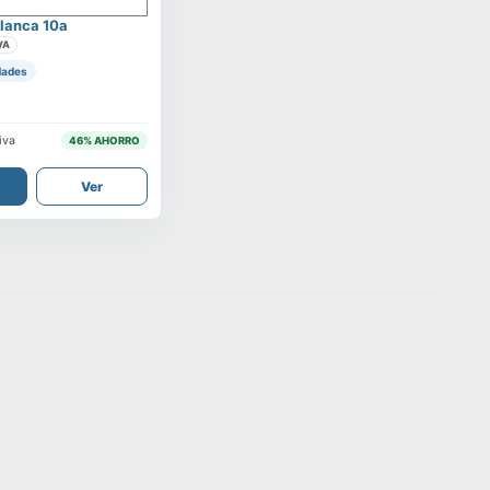
lanca 10a
VA
dades
iva
46
% AHORRO
Ver