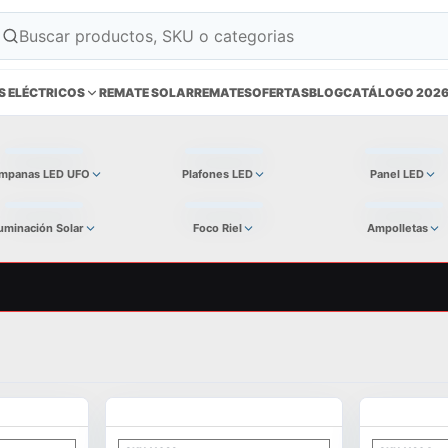
S ELÉCTRICOS
REMATE SOLAR
REMATES
OFERTAS
BLOG
CATÁLOGO 202
mpanas LED UFO
Plafones LED
Panel LED
luminación Solar
Foco Riel
Ampolletas