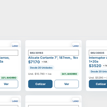
SKU
30163
SKU
30035
Barras,
Alicate Cortante 7", 187mm,, 1kv
Interruptor
25a
$7170
1x20a
+ IVA
$3520
+ I
Desde 20 Unidades
Desde 20 Uni
Und.
$10.790
+ iva
34
% AHORRO
Und.
$5290
+ 
33
% AHORRO
Ver
Cotizar
Ver
Cotizar