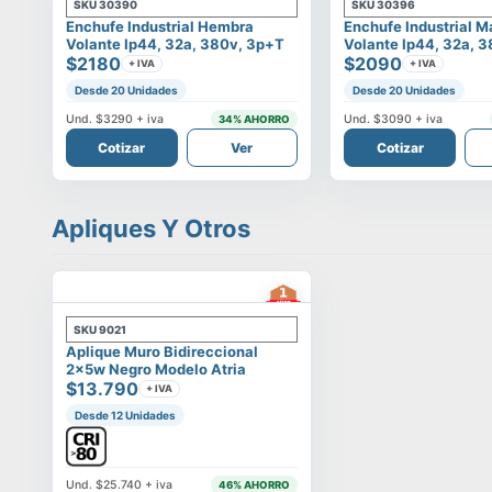
SKU
30390
SKU
30396
Enchufe Industrial Hembra
Enchufe Industrial 
Volante Ip44, 32a, 380v, 3p+t
Volante Ip44, 32a, 
$2180
$2090
+ IVA
+ IVA
Desde 20 Unidades
Desde 20 Unidades
Und.
$3290
+ iva
Und.
$3090
+ iva
34
% AHORRO
Cotizar
Ver
Cotizar
Apliques Y Otros
SKU
9021
Aplique Muro Bidireccional
2x5w Negro Modelo Atria
$13.790
+ IVA
Desde 12 Unidades
Und.
$25.740
+ iva
46
% AHORRO