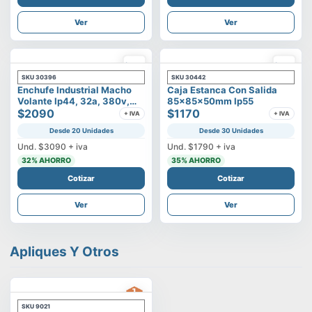
Ver
Ver
SKU
30396
SKU
30442
Enchufe Industrial Macho
Caja Estanca Con Salida
Volante Ip44, 32a, 380v,
85x85x50mm Ip55
3p+t
$2090
$1170
+ IVA
+ IVA
Desde 20 Unidades
Desde 30 Unidades
Und.
$3090
+ iva
Und.
$1790
+ iva
32
% AHORRO
35
% AHORRO
Cotizar
Cotizar
Ver
Ver
Apliques Y Otros
SKU
9021