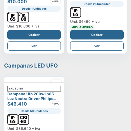
Vega
$10.000
+ IVA
Desde 25 Unidades
Desde 1 Unidades
Und.
$6490
+ iva
Und.
$10.000
+ iva
46
% AHORRO
Cotizar
Cotizar
Ver
Ver
Campanas LED UFO
SKU
5018B
Campana Ufo 200w Ip65
Luz Neutra Driver Philips
Modelo Eltanin
$46.410
+ IVA
Desde 50 Unidades
Und.
$86.640
+ iva