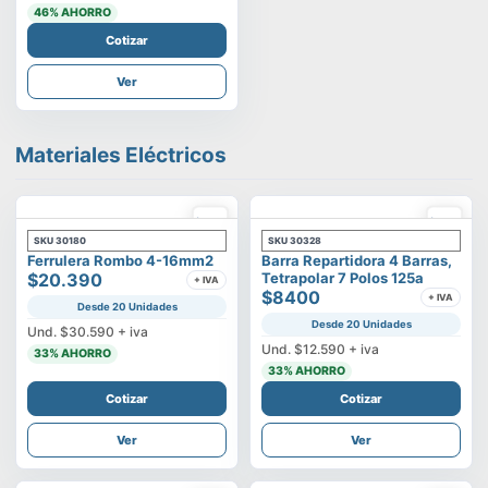
46
% AHORRO
Cotizar
Ver
Materiales Eléctricos
SKU
30180
SKU
30328
Ferrulera Rombo 4-16mm2
Barra Repartidora 4 Barras,
$20.390
Tetrapolar 7 Polos 125a
+ IVA
$8400
+ IVA
Desde 20 Unidades
Desde 20 Unidades
Und.
$30.590
+ iva
Und.
$12.590
+ iva
33
% AHORRO
33
% AHORRO
Cotizar
Cotizar
Ver
Ver