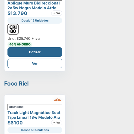
Aplique Muro Bidireccional
2x5w Negro Modelo Atria
$13.790
+ IVA
Desde 12 Unidades
Und.
$25.740
+ iva
46
% AHORRO
Cotizar
Ver
Foco Riel
SKU
15039
Track Light Magnético 3cct
Tipo Lineal 18w Modelo Ara
$6100
+ IVA
Desde 50 Unidades