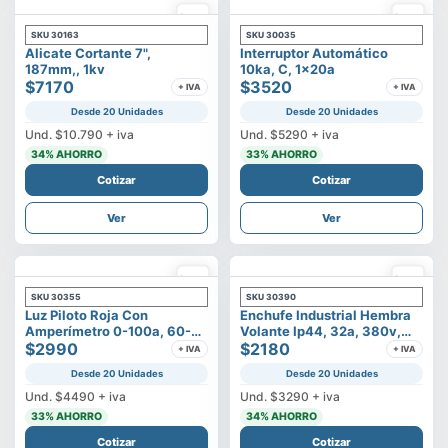
SKU
30163
SKU
30035
Alicate Cortante 7",
Interruptor Automático
187mm,, 1kv
10ka, C, 1x20a
$7170
$3520
+ IVA
+ IVA
Desde 20 Unidades
Desde 20 Unidades
Und.
$10.790
+ iva
Und.
$5290
+ iva
34
% AHORRO
33
% AHORRO
Cotizar
Cotizar
Ver
Ver
SKU
30355
SKU
30390
Luz Piloto Roja Con
Enchufe Industrial Hembra
Amperímetro 0-100a, 60-
Volante Ip44, 32a, 380v,
500v
$2990
3p+t
$2180
+ IVA
+ IVA
Desde 20 Unidades
Desde 20 Unidades
Und.
$4490
+ iva
Und.
$3290
+ iva
33
% AHORRO
34
% AHORRO
Cotizar
Cotizar