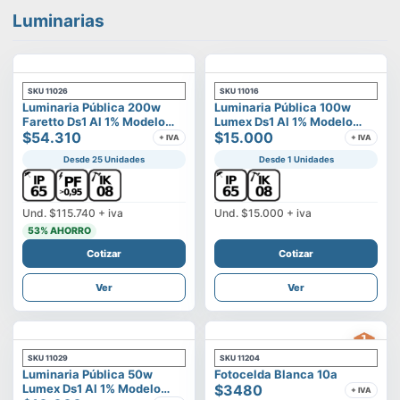
Luminarias
SKU
11026
SKU
11016
Luminaria Pública 200w
Luminaria Pública 100w
Faretto Ds1 Al 1% Modelo
Lumex Ds1 Al 1% Modelo
Calisto
$54.310
Vega
$15.000
+ IVA
+ IVA
Desde 25 Unidades
Desde 1 Unidades
Und.
$115.740
+ iva
Und.
$15.000
+ iva
53
% AHORRO
Cotizar
Cotizar
Ver
Ver
SKU
11029
SKU
11204
Luminaria Pública 50w
Fotocelda Blanca 10a
Lumex Ds1 Al 1% Modelo
$3480
+ IVA