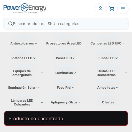
Antiexplosivos
Proyectores Área LED
Campanas LED UFO
Plafones LED
Panel LED
Tubos LED
Equipos de
Cintas LED
Luminarias
emergencia
Decorativas
Iluminación Solar
Foco Riel
Ampolletas
Lámparas LED
Apliqués y Otros
Ofertas
Colgantes
Producto no encontrado