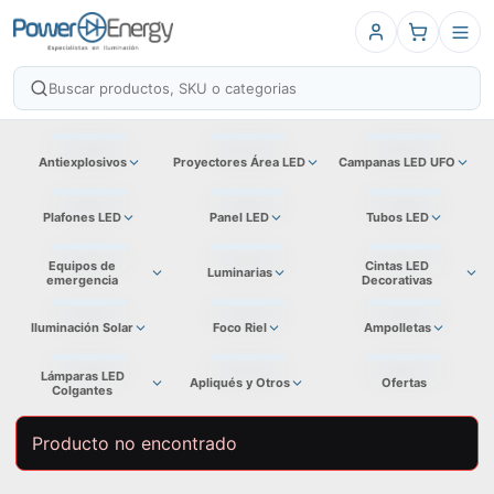
Antiexplosivos
Proyectores Área LED
Campanas LED UFO
Plafones LED
Panel LED
Tubos LED
Equipos de
Cintas LED
Luminarias
emergencia
Decorativas
Iluminación Solar
Foco Riel
Ampolletas
Lámparas LED
Apliqués y Otros
Ofertas
Colgantes
Producto no encontrado