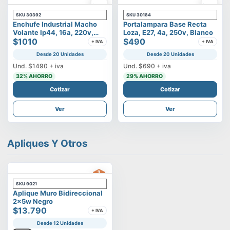
SKU
30392
SKU
30184
Enchufe Industrial Macho
Portalampara Base Recta
Volante Ip44, 16a, 220v,
Loza, E27, 4a, 250v, Blanco
2p+t
$1010
$490
+ IVA
+ IVA
Desde 20 Unidades
Desde 20 Unidades
Und.
$1490
+ iva
Und.
$690
+ iva
32
% AHORRO
29
% AHORRO
Cotizar
Cotizar
Ver
Ver
Apliques Y Otros
SKU
9021
Aplique Muro Bidireccional
2x5w Negro
$13.790
+ IVA
Desde 12 Unidades