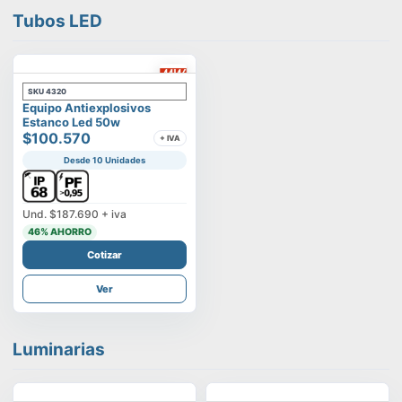
Tubos LED
SKU
4320
Equipo Antiexplosivos
Estanco Led 50w
$100.570
+ IVA
Desde 10 Unidades
Und.
$187.690
+ iva
46
% AHORRO
Cotizar
Ver
Luminarias