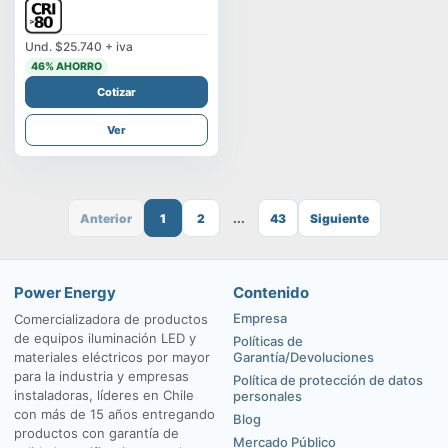
Und.
$25.740
+ iva
46
% AHORRO
Cotizar
Ver
Anterior
1
2
...
43
Siguiente
Power Energy
Contenido
Empresa
Comercializadora de productos
de equipos iluminación LED y
Políticas de
materiales eléctricos por mayor
Garantía/Devoluciones
para la industria y empresas
Política de protección de datos
instaladoras, líderes en Chile
personales
con más de 15 años entregando
Blog
productos con garantía de
Mercado Público