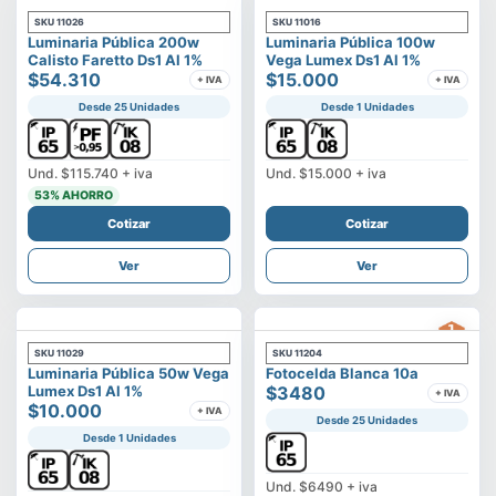
SKU
11026
SKU
11016
Luminaria Pública 200w
Luminaria Pública 100w
Calisto Faretto Ds1 Al 1%
Vega Lumex Ds1 Al 1%
$54.310
$15.000
+ IVA
+ IVA
Desde 25 Unidades
Desde 1 Unidades
Und.
$115.740
+ iva
Und.
$15.000
+ iva
53
% AHORRO
Cotizar
Cotizar
Ver
Ver
SKU
11029
SKU
11204
Luminaria Pública 50w Vega
Fotocelda Blanca 10a
Lumex Ds1 Al 1%
$3480
+ IVA
$10.000
+ IVA
Desde 25 Unidades
Desde 1 Unidades
Und.
$6490
+ iva