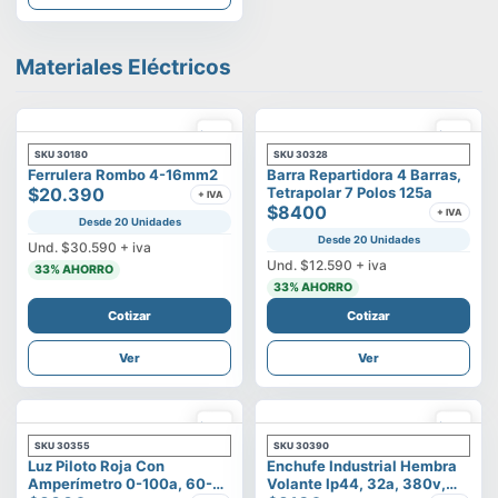
Materiales Eléctricos
SKU
30180
SKU
30328
Ferrulera Rombo 4-16mm2
Barra Repartidora 4 Barras,
$20.390
Tetrapolar 7 Polos 125a
+ IVA
$8400
+ IVA
Desde 20 Unidades
Desde 20 Unidades
Und.
$30.590
+ iva
Und.
$12.590
+ iva
33
% AHORRO
33
% AHORRO
Cotizar
Cotizar
Ver
Ver
SKU
30355
SKU
30390
Luz Piloto Roja Con
Enchufe Industrial Hembra
Amperímetro 0-100a, 60-
Volante Ip44, 32a, 380v,