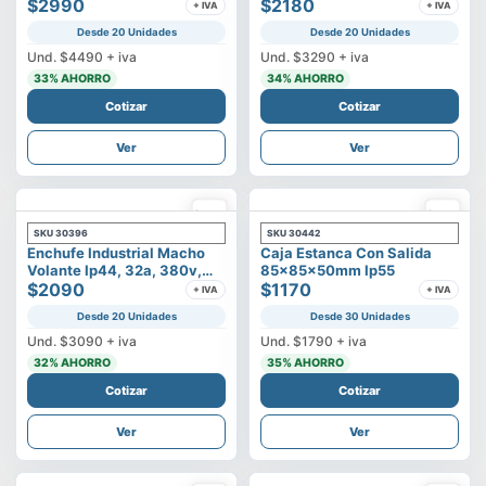
500v
$2990
3p+t
$2180
+ IVA
+ IVA
Desde 20 Unidades
Desde 20 Unidades
Und.
$4490
+ iva
Und.
$3290
+ iva
33
% AHORRO
34
% AHORRO
Cotizar
Cotizar
Ver
Ver
SKU
30396
SKU
30442
Enchufe Industrial Macho
Caja Estanca Con Salida
Volante Ip44, 32a, 380v,
85x85x50mm Ip55
3p+t
$2090
$1170
+ IVA
+ IVA
Desde 20 Unidades
Desde 30 Unidades
Und.
$3090
+ iva
Und.
$1790
+ iva
32
% AHORRO
35
% AHORRO
Cotizar
Cotizar
Ver
Ver