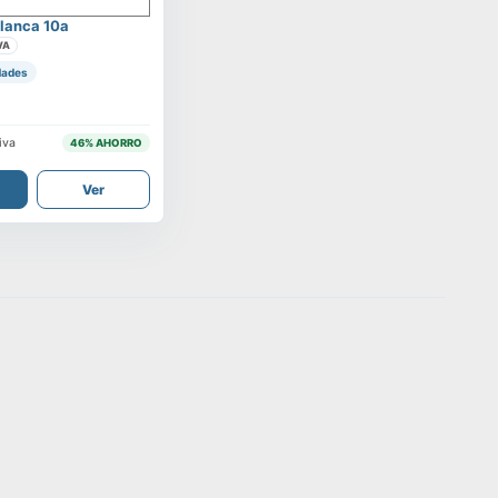
lanca 10a
VA
dades
iva
46
% AHORRO
Ver