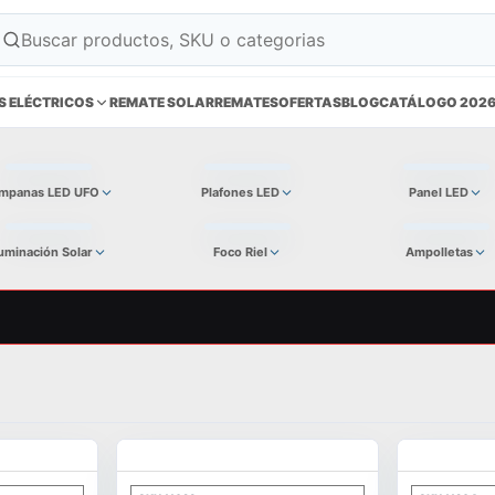
S ELÉCTRICOS
REMATE SOLAR
REMATES
OFERTAS
BLOG
CATÁLOGO 202
mpanas LED UFO
Plafones LED
Panel LED
luminación Solar
Foco Riel
Ampolletas