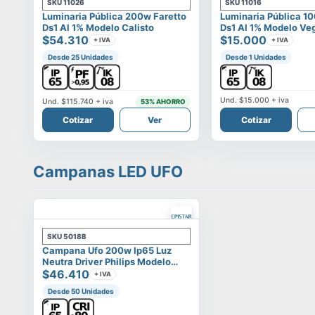
SKU
11026
SKU
11016
Luminaria Pública 200w Faretto
Luminaria Pública 1
Ds1 Al 1% Modelo Calisto
Ds1 Al 1% Modelo Ve
$54.310
$15.000
+ IVA
+ IVA
Desde 25 Unidades
Desde 1 Unidades
Und.
$15.000
+ iva
Und.
$115.740
+ iva
53
% AHORRO
Cotizar
Ver
Cotizar
Campanas LED UFO
SKU
5018B
Campana Ufo 200w Ip65 Luz
Neutra Driver Philips Modelo
Eltanin
$46.410
+ IVA
Desde 50 Unidades