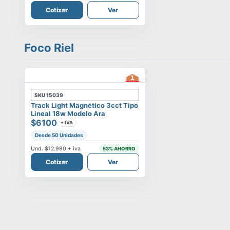
Cotizar
Ver
Foco Riel
SKU
15039
Track Light Magnético 3cct Tipo
Lineal 18w Modelo Ara
$6100
+ IVA
Desde 50 Unidades
Und.
$12.990
+ iva
53
% AHORRO
Cotizar
Ver