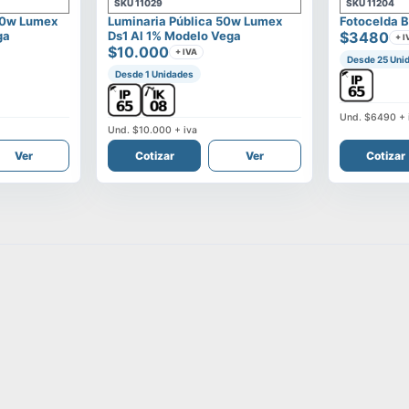
SKU
11029
SKU
11204
00w Lumex
Luminaria Pública 50w Lumex
Fotocelda B
ga
Ds1 Al 1% Modelo Vega
$3480
+ I
$10.000
+ IVA
Desde 25 Uni
Desde 1 Unidades
Und.
$6490
+ 
Und.
$10.000
+ iva
Ver
Cotizar
Ver
Cotizar