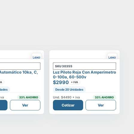
SKU
30355
 Automático 10ka, C,
Luz Piloto Roja Con Amperímetro
0-100a, 60-500v
$2990
VA
+ IVA
dades
Desde 20 Unidades
iva
Und.
$4490
+ iva
33
% AHORRO
33
% AHORRO
Ver
Cotizar
Ver