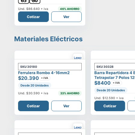
Und.
$86.640
+ iva
46
% AHORRO
Cotizar
Ver
Materiales Eléctricos
SKU
30180
SKU
30328
Ferrulera Rombo 4-16mm2
Barra Repartidora 4 
$20.390
Tetrapolar 7 Polos 1
+ IVA
$8400
+ IVA
Desde 20 Unidades
Desde 20 Unidades
Und.
$30.590
+ iva
33
% AHORRO
Und.
$12.590
+ iva
Cotizar
Ver
Cotizar