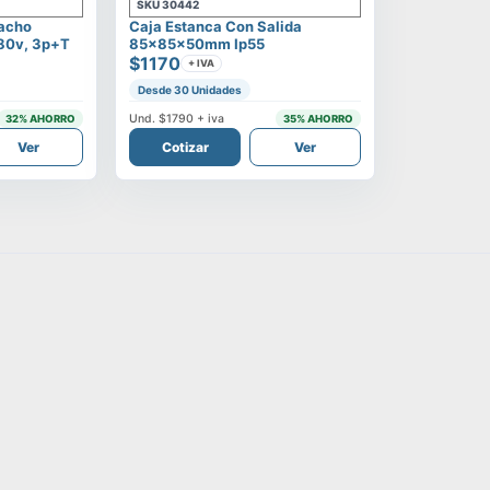
SKU
30442
Macho
Caja Estanca Con Salida
380v, 3p+t
85x85x50mm Ip55
$1170
+ IVA
Desde 30 Unidades
Und.
$1790
+ iva
32
% AHORRO
35
% AHORRO
Ver
Cotizar
Ver