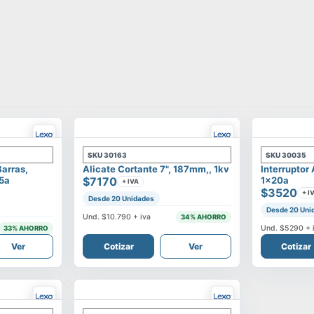
SKU
30163
SKU
30035
Barras,
Alicate Cortante 7", 187mm,, 1kv
Interruptor
25a
$7170
1x20a
+ IVA
$3520
+ I
Desde 20 Unidades
Desde 20 Uni
Und.
$10.790
+ iva
34
% AHORRO
Und.
$5290
+ 
33
% AHORRO
Ver
Cotizar
Ver
Cotizar