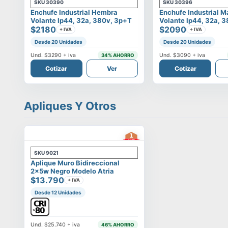
SKU
30390
SKU
30396
Enchufe Industrial Hembra
Enchufe Industrial 
Volante Ip44, 32a, 380v, 3p+t
Volante Ip44, 32a, 
$2180
$2090
+ IVA
+ IVA
Desde 20 Unidades
Desde 20 Unidades
Und.
$3290
+ iva
Und.
$3090
+ iva
34
% AHORRO
Cotizar
Ver
Cotizar
Apliques Y Otros
SKU
9021
Aplique Muro Bidireccional
2x5w Negro Modelo Atria
$13.790
+ IVA
Desde 12 Unidades
Und.
$25.740
+ iva
46
% AHORRO