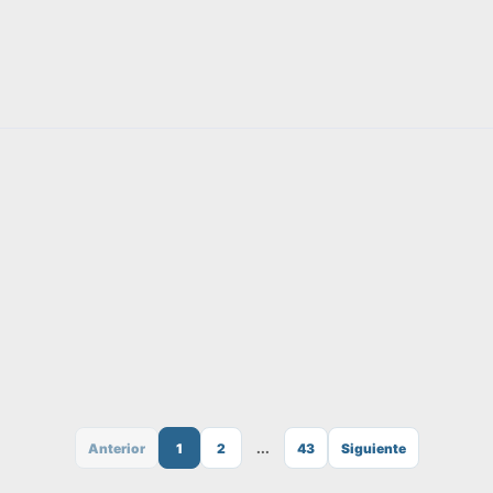
Anterior
1
2
...
43
Siguiente