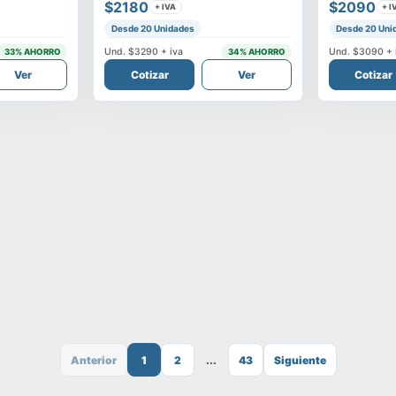
$2180
$2090
+ IVA
+ I
Desde 20 Unidades
Desde 20 Uni
Und.
$3290
+ iva
Und.
$3090
+ 
33
% AHORRO
34
% AHORRO
Ver
Cotizar
Ver
Cotizar
Anterior
1
2
...
43
Siguiente