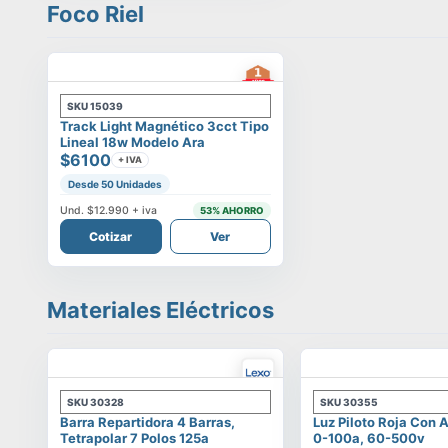
Foco Riel
SKU
15039
Track Light Magnético 3cct Tipo
Lineal 18w Modelo Ara
$6100
+ IVA
Desde 50 Unidades
Und.
$12.990
+ iva
53
% AHORRO
Cotizar
Ver
Materiales Eléctricos
SKU
30328
SKU
30355
Barra Repartidora 4 Barras,
Luz Piloto Roja Con
Tetrapolar 7 Polos 125a
0-100a, 60-500v