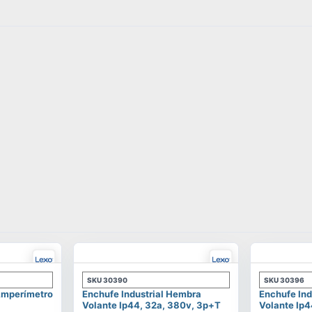
SKU
30390
SKU
30396
 Amperímetro
Enchufe Industrial Hembra
Enchufe Ind
Volante Ip44, 32a, 380v, 3p+t
Volante Ip4