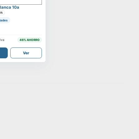
lanca 10a
VA
dades
iva
46
% AHORRO
Ver