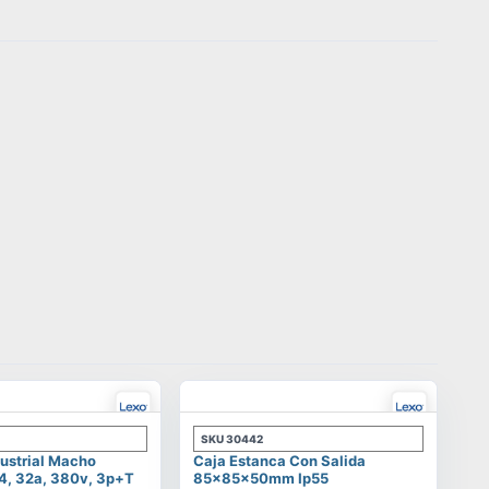
SKU
30442
ustrial Macho
Caja Estanca Con Salida
4, 32a, 380v, 3p+t
85x85x50mm Ip55