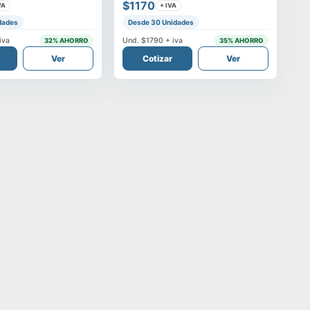
$1170
VA
+ IVA
dades
Desde 30 Unidades
iva
Und.
$1790
+ iva
32
% AHORRO
35
% AHORRO
Ver
Cotizar
Ver