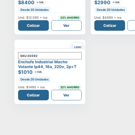
$8400
$2990
+ IVA
+ IVA
Desde 20 Unidades
Desde 20 Unidades
Und.
$12.590
+ iva
Und.
$4490
+ iva
33
% AHORRO
Cotizar
Ver
Cotizar
SKU
30392
Enchufe Industrial Macho
Volante Ip44, 16a, 220v, 2p+t
$1010
+ IVA
Desde 20 Unidades
Und.
$1490
+ iva
32
% AHORRO
Cotizar
Ver