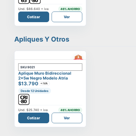
Und.
$86.640
+ iva
46
% AHORRO
Cotizar
Ver
Apliques Y Otros
SKU
9021
Aplique Muro Bidireccional
2x5w Negro Modelo Atria
$13.790
+ IVA
Desde 12 Unidades
Und.
$25.740
+ iva
46
% AHORRO
Cotizar
Ver