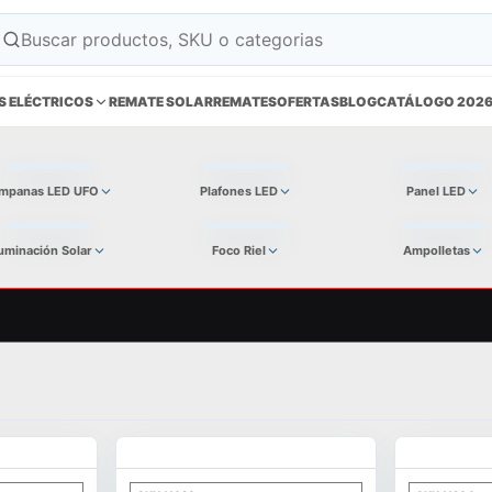
S ELÉCTRICOS
REMATE SOLAR
REMATES
OFERTAS
BLOG
CATÁLOGO 202
mpanas LED UFO
Plafones LED
Panel LED
luminación Solar
Foco Riel
Ampolletas