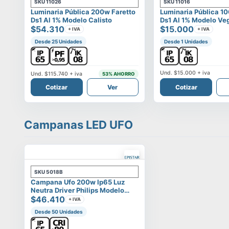
SKU
11026
SKU
11016
Luminaria Pública 200w Faretto
Luminaria Pública 1
Ds1 Al 1% Modelo Calisto
Ds1 Al 1% Modelo Ve
$54.310
$15.000
+ IVA
+ IVA
Desde 25 Unidades
Desde 1 Unidades
Und.
$15.000
+ iva
Und.
$115.740
+ iva
53
% AHORRO
Cotizar
Ver
Cotizar
Campanas LED UFO
SKU
5018B
Campana Ufo 200w Ip65 Luz
Neutra Driver Philips Modelo
Eltanin
$46.410
+ IVA
Desde 50 Unidades