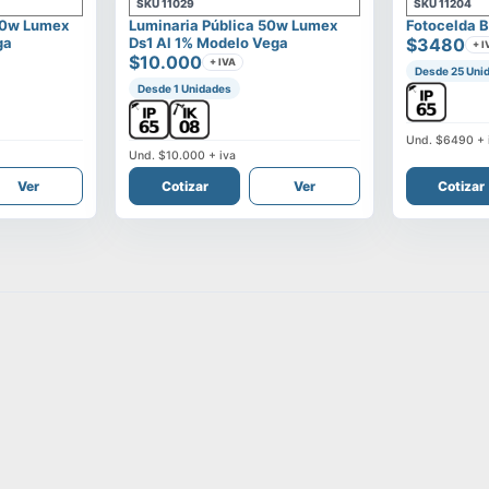
SKU
11029
SKU
11204
00w Lumex
Luminaria Pública 50w Lumex
Fotocelda B
ga
Ds1 Al 1% Modelo Vega
$3480
+ I
$10.000
+ IVA
Desde 25 Uni
Desde 1 Unidades
Und.
$6490
+ 
Und.
$10.000
+ iva
Ver
Cotizar
Ver
Cotizar