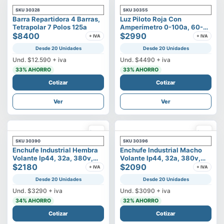
SKU
30328
SKU
30355
Barra Repartidora 4 Barras,
Luz Piloto Roja Con
Tetrapolar 7 Polos 125a
Amperímetro 0-100a, 60-
$8400
500v
$2990
+ IVA
+ IVA
Desde 20 Unidades
Desde 20 Unidades
Und.
$12.590
+ iva
Und.
$4490
+ iva
33
% AHORRO
33
% AHORRO
Cotizar
Cotizar
Ver
Ver
SKU
30390
SKU
30396
Enchufe Industrial Hembra
Enchufe Industrial Macho
Volante Ip44, 32a, 380v,
Volante Ip44, 32a, 380v,
3p+t
$2180
3p+t
$2090
+ IVA
+ IVA
Desde 20 Unidades
Desde 20 Unidades
Und.
$3290
+ iva
Und.
$3090
+ iva
34
% AHORRO
32
% AHORRO
Cotizar
Cotizar