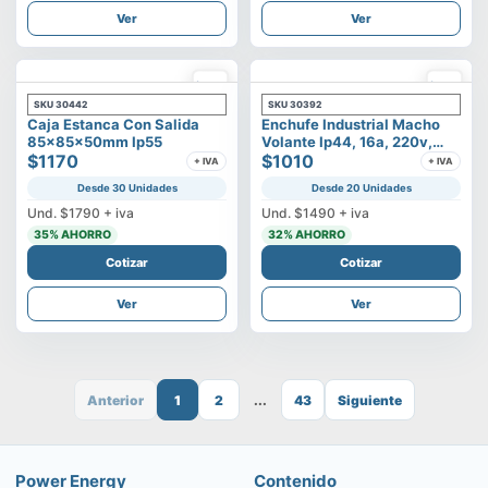
Ver
Ver
SKU
30442
SKU
30392
Caja Estanca Con Salida
Enchufe Industrial Macho
85x85x50mm Ip55
Volante Ip44, 16a, 220v,
$1170
2p+t
$1010
+ IVA
+ IVA
Desde 30 Unidades
Desde 20 Unidades
Und.
$1790
+ iva
Und.
$1490
+ iva
35
% AHORRO
32
% AHORRO
Cotizar
Cotizar
Ver
Ver
Anterior
1
2
...
43
Siguiente
Power Energy
Contenido