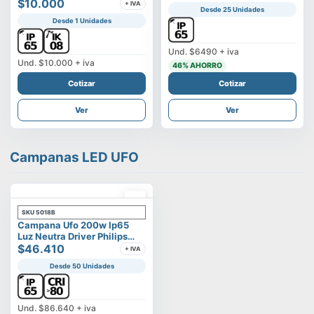
Vega
$10.000
+ IVA
Desde 25 Unidades
Desde 1 Unidades
Und.
$6490
+ iva
Und.
$10.000
+ iva
46
% AHORRO
Cotizar
Cotizar
Ver
Ver
Campanas LED UFO
SKU
5018B
Campana Ufo 200w Ip65
Luz Neutra Driver Philips
Modelo Eltanin
$46.410
+ IVA
Desde 50 Unidades
Und.
$86.640
+ iva