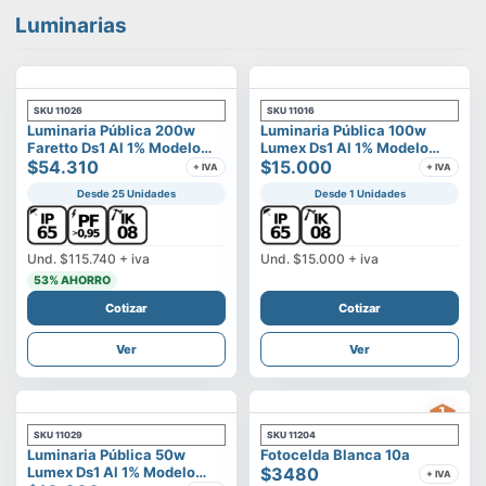
Luminarias
SKU
11026
SKU
11016
Luminaria Pública 200w
Luminaria Pública 100w
Faretto Ds1 Al 1% Modelo
Lumex Ds1 Al 1% Modelo
Calisto
$54.310
Vega
$15.000
+ IVA
+ IVA
Desde 25 Unidades
Desde 1 Unidades
Und.
$115.740
+ iva
Und.
$15.000
+ iva
53
% AHORRO
Cotizar
Cotizar
Ver
Ver
SKU
11029
SKU
11204
Luminaria Pública 50w
Fotocelda Blanca 10a
Lumex Ds1 Al 1% Modelo
$3480
+ IVA