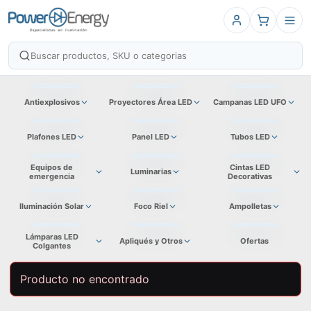
Antiexplosivos
Proyectores Área LED
Campanas LED UFO
Plafones LED
Panel LED
Tubos LED
Equipos de
Cintas LED
Luminarias
emergencia
Decorativas
Iluminación Solar
Foco Riel
Ampolletas
Lámparas LED
Apliqués y Otros
Ofertas
Colgantes
Producto no encontrado