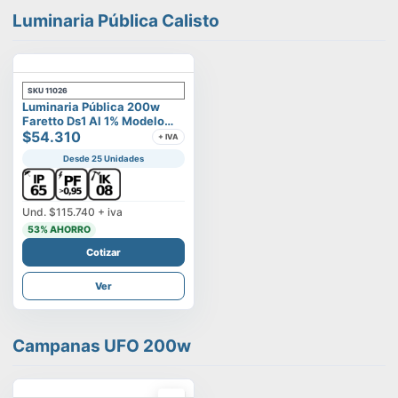
Luminaria Pública Calisto
SKU
11026
Luminaria Pública 200w
Faretto Ds1 Al 1% Modelo
Calisto
$54.310
+ IVA
Desde 25 Unidades
Und.
$115.740
+ iva
53
% AHORRO
Cotizar
Ver
Campanas UFO 200w