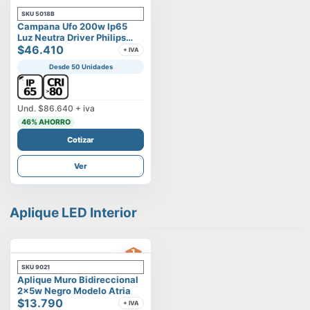
SKU
5018B
Campana Ufo 200w Ip65
Luz Neutra Driver Philips
Modelo Eltanin
$46.410
+ IVA
Desde 50 Unidades
Und.
$86.640
+ iva
46
% AHORRO
Cotizar
Ver
Aplique LED Interior
SKU
9021
Aplique Muro Bidireccional
2x5w Negro Modelo Atria
$13.790
+ IVA