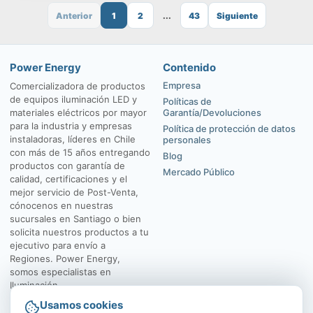
Anterior
1
2
...
43
Siguiente
Power Energy
Contenido
Empresa
Comercializadora de productos
de equipos iluminación LED y
Políticas de
materiales eléctricos por mayor
Garantía/Devoluciones
para la industria y empresas
Política de protección de datos
instaladoras, líderes en Chile
personales
con más de 15 años entregando
Blog
productos con garantía de
Mercado Público
calidad, certificaciones y el
mejor servicio de Post-Venta,
cónocenos en nuestras
sucursales en Santiago o bien
solicita nuestros productos a tu
ejecutivo para envío a
Regiones. Power Energy,
somos especialistas en
Iluminación.
Usamos cookies
El Rosal 4547, Huechuraba
Av. Vicuña Mackenna