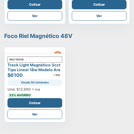
Cotizar
Cotizar
Ver
Ver
Foco Riel Magnético 48V
SKU
15039
Track Light Magnético 3cct
Tipo Lineal 18w Modelo Ara
$6100
+ IVA
Desde 50 Unidades
Und.
$12.990
+ iva
53
% AHORRO
Cotizar
Ver