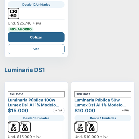
Desde 12 Unidades
Und.
$25.740
+ iva
46
% AHORRO
Cotizar
Ver
Luminaria DS1
SKU
11016
SKU
11029
Luminaria Pública 100w
Luminaria Pública 50w
Lumex Ds1 Al 1% Modelo
Lumex Ds1 Al 1% Modelo
Vega
$15.000
Vega
$10.000
+ IVA
+ IVA
Desde 1 Unidades
Desde 1 Unidades
Und.
$15.000
+ iva
Und.
$10.000
+ iva