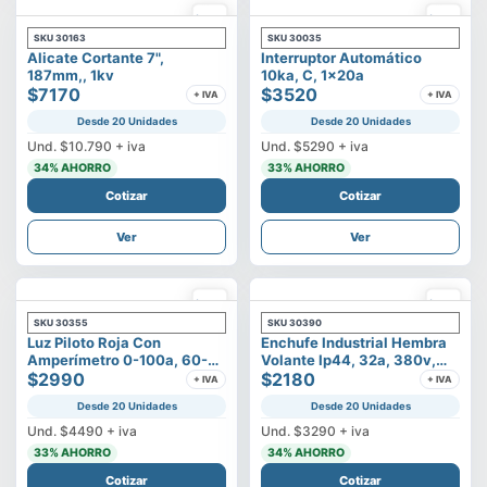
SKU
30163
SKU
30035
Alicate Cortante 7",
Interruptor Automático
187mm,, 1kv
10ka, C, 1x20a
$7170
$3520
+ IVA
+ IVA
Desde 20 Unidades
Desde 20 Unidades
Und.
$10.790
+ iva
Und.
$5290
+ iva
34
% AHORRO
33
% AHORRO
Cotizar
Cotizar
Ver
Ver
SKU
30355
SKU
30390
Luz Piloto Roja Con
Enchufe Industrial Hembra
Amperímetro 0-100a, 60-
Volante Ip44, 32a, 380v,
500v
$2990
3p+t
$2180
+ IVA
+ IVA
Desde 20 Unidades
Desde 20 Unidades
Und.
$4490
+ iva
Und.
$3290
+ iva
33
% AHORRO
34
% AHORRO
Cotizar
Cotizar