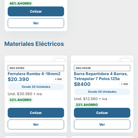
46
% AHORRO
Cotizar
Ver
Materiales Eléctricos
SKU
30180
SKU
30328
Ferrulera Rombo 4-16mm2
Barra Repartidora 4 Barras,
$20.390
Tetrapolar 7 Polos 125a
+ IVA
$8400
+ IVA
Desde 20 Unidades
Desde 20 Unidades
Und.
$30.590
+ iva
Und.
$12.590
+ iva
33
% AHORRO
33
% AHORRO
Cotizar
Cotizar
Ver
Ver