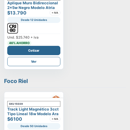
Aplique Muro Bidireccional
2x5w Negro Modelo Atria
$13.790
+ IVA
Desde 12 Unidades
Und.
$25.740
+ iva
46
% AHORRO
Cotizar
Ver
Foco Riel
SKU
15039
Track Light Magnético 3cct
Tipo Lineal 18w Modelo Ara
$6100
+ IVA
Desde 50 Unidades