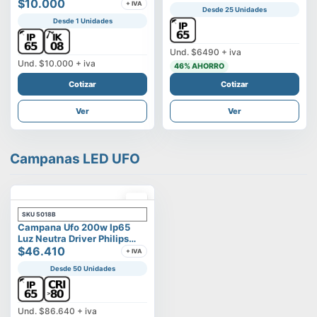
Vega
$10.000
+ IVA
Desde 25 Unidades
Desde 1 Unidades
Und.
$6490
+ iva
Und.
$10.000
+ iva
46
% AHORRO
Cotizar
Cotizar
Ver
Ver
Campanas LED UFO
SKU
5018B
Campana Ufo 200w Ip65
Luz Neutra Driver Philips
Modelo Eltanin
$46.410
+ IVA
Desde 50 Unidades
Und.
$86.640
+ iva