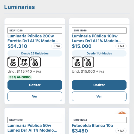
Luminarias
SKU
11026
SKU
11016
Luminaria Pública 200w
Luminaria Pública 100w
Faretto Ds1 Al 1% Modelo
Lumex Ds1 Al 1% Modelo
Calisto
$54.310
Vega
$15.000
+ IVA
+ IVA
Desde 25 Unidades
Desde 1 Unidades
Und.
$115.740
+ iva
Und.
$15.000
+ iva
53
% AHORRO
Cotizar
Cotizar
Ver
Ver
SKU
11029
SKU
11204
Luminaria Pública 50w
Fotocelda Blanca 10a
Lumex Ds1 Al 1% Modelo
$3480
+ IVA