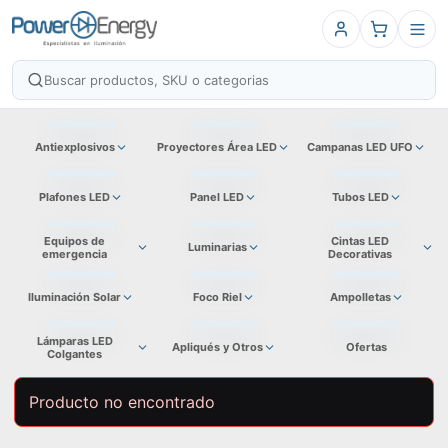
Antiexplosivos
Proyectores Área LED
Campanas LED UFO
Plafones LED
Panel LED
Tubos LED
Equipos de
Cintas LED
Luminarias
emergencia
Decorativas
Iluminación Solar
Foco Riel
Ampolletas
Lámparas LED
Apliqués y Otros
Ofertas
Colgantes
Producto no encontrado