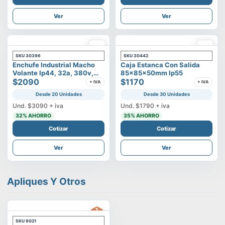
Ver
Ver
SKU
30396
SKU
30442
Enchufe Industrial Macho
Caja Estanca Con Salida
Volante Ip44, 32a, 380v,
85x85x50mm Ip55
3p+t
$2090
$1170
+ IVA
+ IVA
Desde 20 Unidades
Desde 30 Unidades
Und.
$3090
+ iva
Und.
$1790
+ iva
32
% AHORRO
35
% AHORRO
Cotizar
Cotizar
Ver
Ver
Apliques Y Otros
SKU
9021