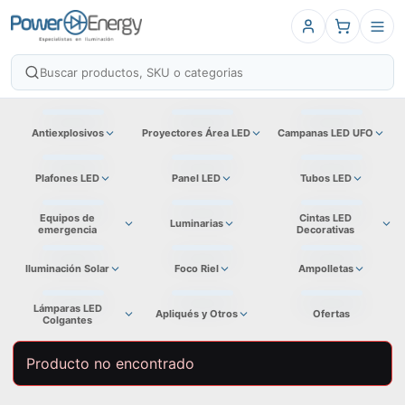
Antiexplosivos
Proyectores Área LED
Campanas LED UFO
Plafones LED
Panel LED
Tubos LED
Equipos de
Cintas LED
Luminarias
emergencia
Decorativas
Iluminación Solar
Foco Riel
Ampolletas
Lámparas LED
Apliqués y Otros
Ofertas
Colgantes
Producto no encontrado