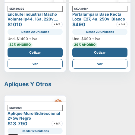
SKU
30392
SKU
30184
Enchufe Industrial Macho
Portalampara Base Recta
Volante Ip44, 16a, 220v,
Loza, E27, 4a, 250v, Blanco
2p+t
$1010
$490
+ IVA
+ IVA
Desde 20 Unidades
Desde 20 Unidades
Und.
$1490
+ iva
Und.
$690
+ iva
32
% AHORRO
29
% AHORRO
Cotizar
Cotizar
Ver
Ver
Apliques Y Otros
SKU
9021
Aplique Muro Bidireccional
2x5w Negro
$13.790
+ IVA
Desde 12 Unidades