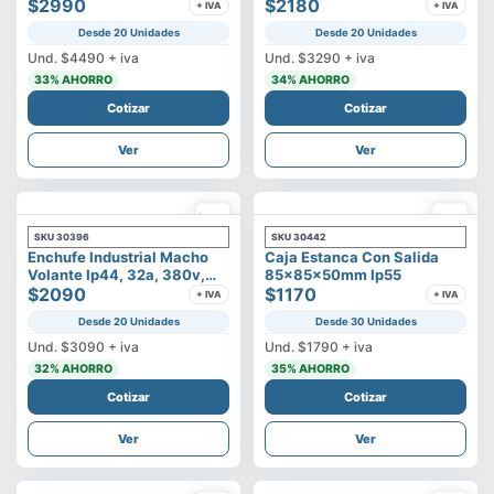
500v
$2990
3p+t
$2180
+ IVA
+ IVA
Desde 20 Unidades
Desde 20 Unidades
Und.
$4490
+ iva
Und.
$3290
+ iva
33
% AHORRO
34
% AHORRO
Cotizar
Cotizar
Ver
Ver
SKU
30396
SKU
30442
Enchufe Industrial Macho
Caja Estanca Con Salida
Volante Ip44, 32a, 380v,
85x85x50mm Ip55
3p+t
$2090
$1170
+ IVA
+ IVA
Desde 20 Unidades
Desde 30 Unidades
Und.
$3090
+ iva
Und.
$1790
+ iva
32
% AHORRO
35
% AHORRO
Cotizar
Cotizar
Ver
Ver