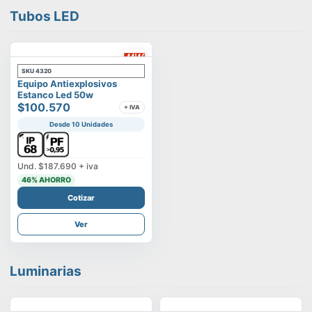
Tubos LED
SKU
4320
Equipo Antiexplosivos
Estanco Led 50w
$100.570
+ IVA
Desde 10 Unidades
Und.
$187.690
+ iva
46
% AHORRO
Cotizar
Ver
Luminarias