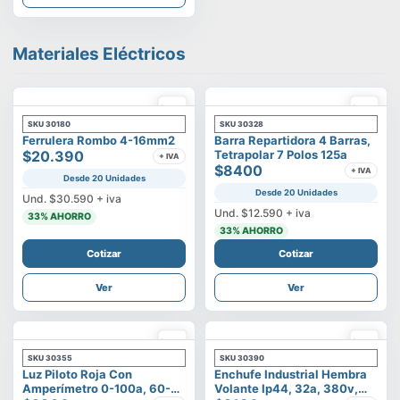
Materiales Eléctricos
SKU
30180
SKU
30328
Ferrulera Rombo 4-16mm2
Barra Repartidora 4 Barras,
$20.390
Tetrapolar 7 Polos 125a
+ IVA
$8400
+ IVA
Desde 20 Unidades
Desde 20 Unidades
Und.
$30.590
+ iva
Und.
$12.590
+ iva
33
% AHORRO
33
% AHORRO
Cotizar
Cotizar
Ver
Ver
SKU
30355
SKU
30390
Luz Piloto Roja Con
Enchufe Industrial Hembra
Amperímetro 0-100a, 60-
Volante Ip44, 32a, 380v,