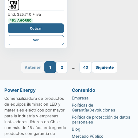
Und.
$25.740
+ iva
46
% AHORRO
Cotizar
Ver
Anterior
1
2
...
43
Siguiente
Power Energy
Contenido
Empresa
Comercializadora de productos
de equipos iluminación LED y
Políticas de
materiales eléctricos por mayor
Garantía/Devoluciones
para la industria y empresas
Política de protección de datos
instaladoras, líderes en Chile
personales
con más de 15 años entregando
Blog
productos con garantía de
Mercado Público