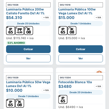
SKU
11026
SKU
11016
Luminaria Pública 200w
Luminaria Pública 100w
Calisto Faretto Ds1 Al 1%
Vega Lumex Ds1 Al 1%
$54.310
$15.000
+ IVA
+ IVA
Desde 25 Unidades
Desde 1 Unidades
Und.
$115.740
+ iva
Und.
$15.000
+ iva
53
% AHORRO
Cotizar
Cotizar
Ver
Ver
SKU
11029
SKU
11204
Luminaria Pública 50w Vega
Fotocelda Blanca 10a
Lumex Ds1 Al 1%
$3480
+ IVA
$10.000
+ IVA
Desde 25 Unidades
Desde 1 Unidades
Und.
$6490
+ iva