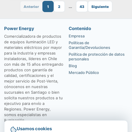
Anterior
1
2
...
43
Siguiente
Power Energy
Contenido
Empresa
Comercializadora de productos
de equipos iluminación LED y
Políticas de
materiales eléctricos por mayor
Garantía/Devoluciones
para la industria y empresas
Política de protección de datos
instaladoras, líderes en Chile
personales
con más de 15 años entregando
Blog
productos con garantía de
Mercado Público
calidad, certificaciones y el
mejor servicio de Post-Venta,
cónocenos en nuestras
sucursales en Santiago o bien
solicita nuestros productos a tu
ejecutivo para envío a
Regiones. Power Energy,
somos especialistas en
Iluminación.
Usamos cookies
El Rosal 4547, Huechuraba
Av. Vicuña Mackenna