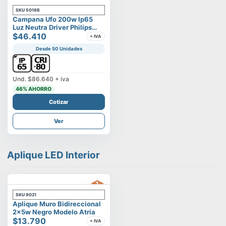
SKU
5018B
Campana Ufo 200w Ip65
Luz Neutra Driver Philips
Modelo Eltanin
$46.410
+ IVA
Desde 50 Unidades
Und.
$86.640
+ iva
46
% AHORRO
Cotizar
Ver
Aplique LED Interior
SKU
9021
Aplique Muro Bidireccional
2x5w Negro Modelo Atria
$13.790
+ IVA