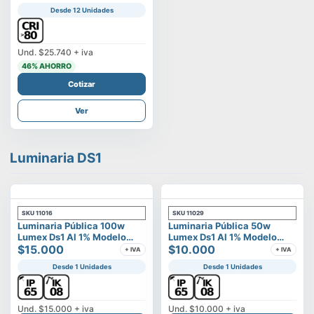
Desde 12 Unidades
Und.
$25.740
+ iva
46
% AHORRO
Cotizar
Ver
Luminaria DS1
SKU
11016
SKU
11029
Luminaria Pública 100w
Luminaria Pública 50w
Lumex Ds1 Al 1% Modelo
Lumex Ds1 Al 1% Modelo
Vega
$15.000
Vega
$10.000
+ IVA
+ IVA
Desde 1 Unidades
Desde 1 Unidades
Und.
$15.000
+ iva
Und.
$10.000
+ iva