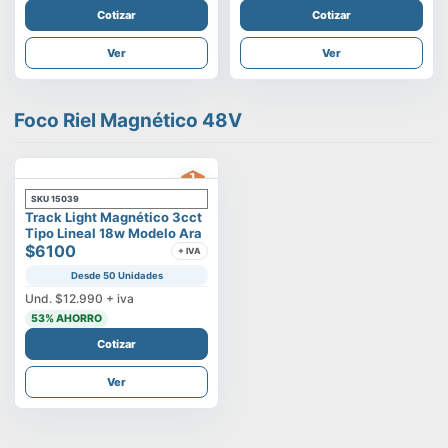
Cotizar
Cotizar
Ver
Ver
Foco Riel Magnético 48V
SKU
15039
Track Light Magnético 3cct
Tipo Lineal 18w Modelo Ara
$6100
+ IVA
Desde 50 Unidades
Und.
$12.990
+ iva
53
% AHORRO
Cotizar
Ver