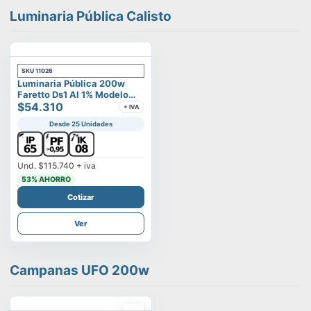
Luminaria Pública Calisto
SKU
11026
Luminaria Pública 200w
Faretto Ds1 Al 1% Modelo
Calisto
$54.310
+ IVA
Desde 25 Unidades
Und.
$115.740
+ iva
53
% AHORRO
Cotizar
Ver
Campanas UFO 200w