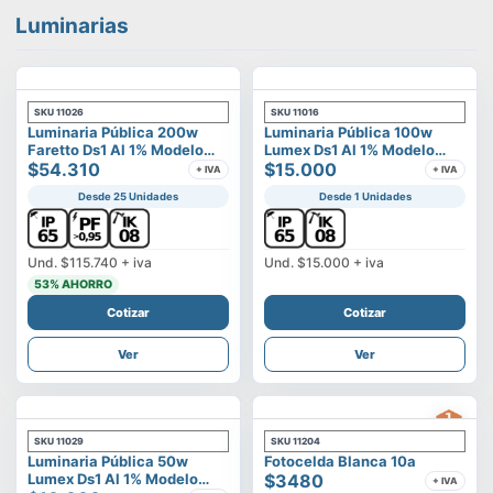
Luminarias
SKU
11026
SKU
11016
Luminaria Pública 200w
Luminaria Pública 100w
Faretto Ds1 Al 1% Modelo
Lumex Ds1 Al 1% Modelo
Calisto
$54.310
Vega
$15.000
+ IVA
+ IVA
Desde 25 Unidades
Desde 1 Unidades
Und.
$115.740
+ iva
Und.
$15.000
+ iva
53
% AHORRO
Cotizar
Cotizar
Ver
Ver
SKU
11029
SKU
11204
Luminaria Pública 50w
Fotocelda Blanca 10a
Lumex Ds1 Al 1% Modelo
$3480
+ IVA