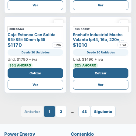
Ver
Ver
SKU
30442
SKU
30392
Caja Estanca Con Salida
Enchufe Industrial Macho
85x85x50mm Ip55
Volante Ip44, 16a, 220v,
$1170
2p+t
$1010
+ IVA
+ IVA
Desde 30 Unidades
Desde 20 Unidades
Und.
$1790
+ iva
Und.
$1490
+ iva
35
% AHORRO
32
% AHORRO
Cotizar
Cotizar
Ver
Ver
Anterior
1
2
...
43
Siguiente
Power Energy
Contenido