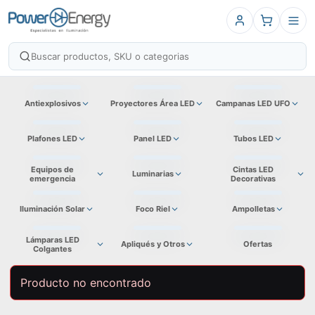
Antiexplosivos
Proyectores Área LED
Campanas LED UFO
Plafones LED
Panel LED
Tubos LED
Equipos de
Cintas LED
Luminarias
emergencia
Decorativas
Iluminación Solar
Foco Riel
Ampolletas
Lámparas LED
Apliqués y Otros
Ofertas
Colgantes
Producto no encontrado