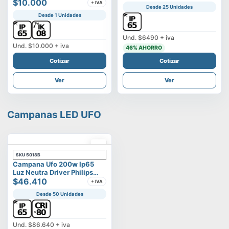
Vega
$10.000
+ IVA
Desde 25 Unidades
Desde 1 Unidades
Und.
$6490
+ iva
Und.
$10.000
+ iva
46
% AHORRO
Cotizar
Cotizar
Ver
Ver
Campanas LED UFO
SKU
5018B
Campana Ufo 200w Ip65
Luz Neutra Driver Philips
Modelo Eltanin
$46.410
+ IVA
Desde 50 Unidades
Und.
$86.640
+ iva