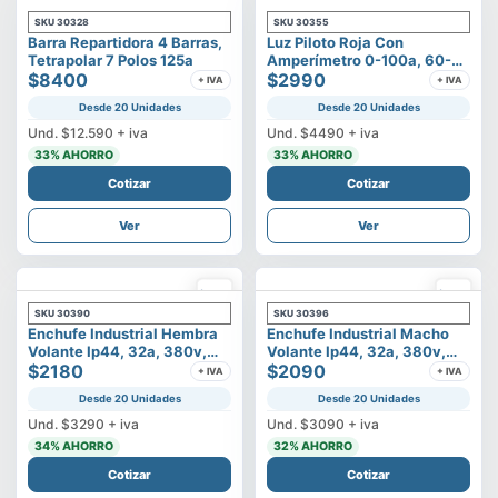
SKU
30328
SKU
30355
Barra Repartidora 4 Barras,
Luz Piloto Roja Con
Tetrapolar 7 Polos 125a
Amperímetro 0-100a, 60-
$8400
500v
$2990
+ IVA
+ IVA
Desde 20 Unidades
Desde 20 Unidades
Und.
$12.590
+ iva
Und.
$4490
+ iva
33
% AHORRO
33
% AHORRO
Cotizar
Cotizar
Ver
Ver
SKU
30390
SKU
30396
Enchufe Industrial Hembra
Enchufe Industrial Macho
Volante Ip44, 32a, 380v,
Volante Ip44, 32a, 380v,
3p+t
$2180
3p+t
$2090
+ IVA
+ IVA
Desde 20 Unidades
Desde 20 Unidades
Und.
$3290
+ iva
Und.
$3090
+ iva
34
% AHORRO
32
% AHORRO
Cotizar
Cotizar