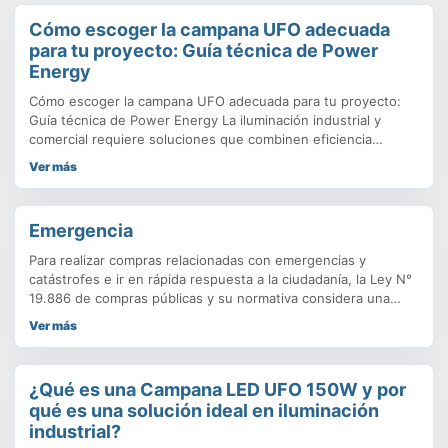
Cómo escoger la campana UFO adecuada
para tu proyecto: Guía técnica de Power
Energy
Cómo escoger la campana UFO adecuada para tu proyecto:
Guía técnica de Power Energy La iluminación industrial y
comercial requiere soluciones que combinen eficiencia
energética, durabilidad y buen rendimiento lumínico. En este
Ver más
contexto, las campanas LED UFO se han consolidado como la
opción más usada para bodegas, fábricas, talleres y grandes
áreas de trabajo. Su
Emergencia
Para realizar compras relacionadas con emergencias y
catástrofes e ir en rápida respuesta a la ciudadanía, la Ley N°
19.886 de compras públicas y su normativa considera una
serie de recomendaciones y alternativas. Por una parte, se
Ver más
encuentra disponible la tienda de Convenios Marco. Los
productos y servicios más utilizados por los organismos
públicos ante situaciones.
¿Qué es una Campana LED UFO 150W y por
qué es una solución ideal en iluminación
industrial?