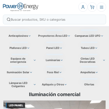
Antiexplosivos
Proyectores Área LED
Campanas LED UFO
Plafones LED
Panel LED
Tubos LED
Equipos de
Cintas LED
Luminarias
emergencia
Decorativas
Iluminación Solar
Foco Riel
Ampolletas
Lámparas LED
Apliqués y Otros
Ofertas
Colgantes
Iluminación comercial
LED PANEL