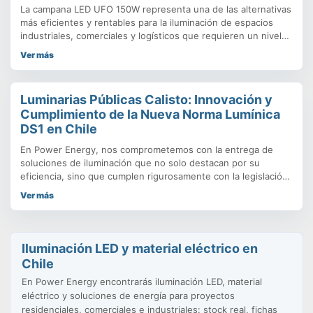
La campana LED UFO 150W representa una de las alternativas
más eficientes y rentables para la iluminación de espacios
industriales, comerciales y logísticos que requieren un nivel
de luminosidad elevado, uniforme y duradero. Este tipo de
Ver más
luminarias se denominan “UFO” (por su similitud estética con
un objeto volador no identificado) debido a su diseño
compacto
Luminarias Públicas Calisto: Innovación y
Cumplimiento de la Nueva Norma Lumínica
DS1 en Chile
En Power Energy, nos comprometemos con la entrega de
soluciones de iluminación que no solo destacan por su
eficiencia, sino que cumplen rigurosamente con la legislación
vigente. Con la entrada en vigor de la Nueva Norma Lumínica
Ver más
(Decreto Supremo N°1/2022 del Ministerio del Medio
Ambiente), la elección de una luminaria pública como el
modelo FARETTO-CALISTO se vuelve fundamental para
garantizar proyectos sostenibles y legales en todo el
Iluminación LED y material eléctrico en
territorio nacional.
Chile
En Power Energy encontrarás iluminación LED, material
eléctrico y soluciones de energía para proyectos
residenciales, comerciales e industriales: stock real, fichas