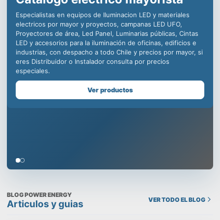
iluminación LED para la
industria, decenas de
distribuidores en todo Chile
para ofrecer productos de
calidad incomparable.
Somos especialistas en equipos de iluminación comercial,
para la minería, centros deportivos y educacionales, con
productos como campanas LED industriales, paneles led para
oficinas, plafones para uso en edificios, todo con la mejor
calidad y respaldo de una empresa chilena que cuida tu
prestigio, despachamos a todo Chile y contamos con un
Showroom en Santiago, visítanos!
Ver productos
BLOG POWER ENERGY
VER TODO EL BLOG
Articulos y guias