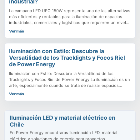
industrial?
La campana LED UFO 150W representa una de las alternativas
más eficientes y rentables para la iluminación de espacios
industriales, comerciales y logísticos que requieren un nivel
de luminosidad elevado, uniforme y duradero. Este tipo de
Ver más
luminarias se denominan “UFO” (por su similitud estética con
un objeto volador no identificado) debido a su diseño
compacto
Iluminación con Estilo: Descubre la
Versatilidad de los Tracklights y Focos Riel
de Power Energy
Iluminación con Estilo: Descubre la Versatilidad de los
Tracklights y Focos Riel de Power Energy La iluminación es un
arte, especialmente cuando se trata de realzar espacios
comerciales, galerías de arte, vitrinas o incluso ambientes
Ver más
residenciales modernos. Los Tracklights y Focos Riel se han
convertido en la herramienta favorita de diseñadores y
arquitectos por su
Iluminación LED y material eléctrico en
Chile
En Power Energy encontrarás iluminación LED, material
eléctrico y soluciones de energía para proyectos