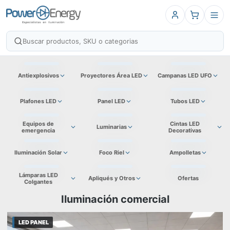
Antiexplosivos
Proyectores Área LED
Campanas LED UFO
Plafones LED
Panel LED
Tubos LED
Equipos de
Cintas LED
Luminarias
emergencia
Decorativas
Iluminación Solar
Foco Riel
Ampolletas
Lámparas LED
Apliqués y Otros
Ofertas
Colgantes
Iluminación comercial
LED PANEL