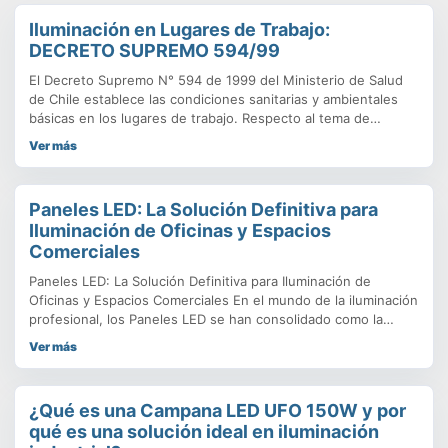
Iluminación en Lugares de Trabajo:
DECRETO SUPREMO 594/99
El Decreto Supremo N° 594 de 1999 del Ministerio de Salud
de Chile establece las condiciones sanitarias y ambientales
básicas en los lugares de trabajo. Respecto al tema de
iluminación, este decreto establece requisitos específicos
Ver más
para garantizar que los lugares de trabajo cuenten con
niveles adecuados de iluminación que protejan la salud y
seguridad de
Paneles LED: La Solución Definitiva para
Iluminación de Oficinas y Espacios
Comerciales
Paneles LED: La Solución Definitiva para Iluminación de
Oficinas y Espacios Comerciales En el mundo de la iluminación
profesional, los Paneles LED se han consolidado como la
opción predilecta para oficinas, salas de reuniones, hospitales
Ver más
y cualquier espacio comercial que requiera una luz de alta
calidad, eficiente y confortable. En Power Energy Ltda.,
entendemos que
¿Qué es una Campana LED UFO 150W y por
qué es una solución ideal en iluminación