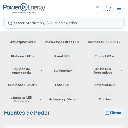
Antiexplosivos
Proyectores Área LED
Campanas LED UFO
Plafones LED
Panel LED
Tubos LED
Equipos de
Cintas LED
Luminarias
emergencia
Decorativas
Iluminación Solar
Foco Riel
Ampolletas
Lámparas LED
Apliqués y Otros
Ofertas
Colgantes
Fuentes de Poder
Filtros