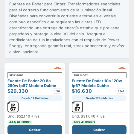
Fuentes de Poder para Cintas: Transformadores esenciales
para el correcto funcionamiento de la iluminación lineal.
Diseñadas para convertir la corriente alterna en el voltaje
continuo específico que requieren las cintas LED,
garantizando una entrega de energía estable que previene
parpadeos y protege la vida útil del chip. Asegura el
rendimiento de tus instalaciones con el respaldo de Power
Energy, entregando garantía real, stock permanente y envíos
a nivel nacional.
SKU
14003
SKU
14002
Fuente De Poder 20 8a
Fuente De Poder 10a 120w
250w Ip67 Modelo Dubhe
Ip67 Modelo Dubhe
$29.330
$16.630
+ IVA
+ IVA
Desde 12 Unidades
Desde 12 Unidades
Und.
$52.140
+ iva
Und.
$31.040
+ iva
44
% AHORRO
46
% AHORRO
Cotizar
Cotizar