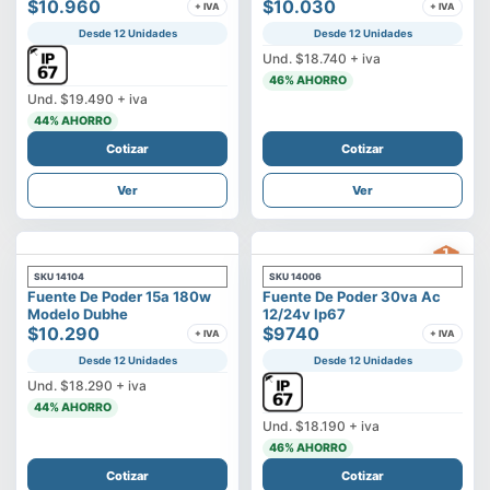
$10.960
$10.030
+ IVA
+ IVA
Desde 12 Unidades
Desde 12 Unidades
Und.
$18.740
+ iva
46
% AHORRO
Und.
$19.490
+ iva
44
% AHORRO
Cotizar
Cotizar
Ver
Ver
SKU
14104
SKU
14006
Fuente De Poder 15a 180w
Fuente De Poder 30va Ac
Modelo Dubhe
12/24v Ip67
$10.290
$9740
+ IVA
+ IVA
Desde 12 Unidades
Desde 12 Unidades
Und.
$18.290
+ iva
44
% AHORRO
Und.
$18.190
+ iva
46
% AHORRO
Cotizar
Cotizar