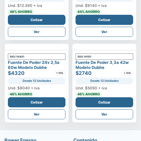
Und.
$12.390
+ iva
Und.
$9140
+ iva
46
% AHORRO
44
% AHORRO
Cotizar
Cotizar
Ver
Ver
SKU
14401
SKU
14101
Fuente De Poder 24v 2,5a
Fuente De Poder 3,3a 42w
60w Modelo Dubhe
Modelo Dubhe
$4320
$2740
+ IVA
+ IVA
Desde 12 Unidades
Desde 12 Unidades
Und.
$8040
+ iva
Und.
$5090
+ iva
46
% AHORRO
46
% AHORRO
Cotizar
Cotizar
Ver
Ver
Power Energy
Contenido