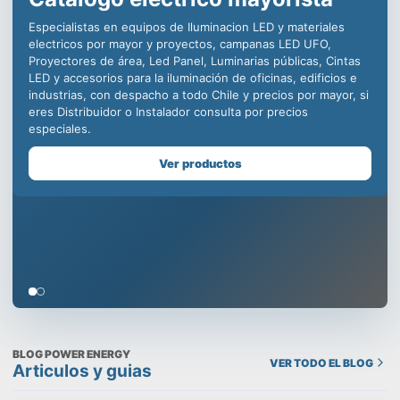
iluminación LED para la
industria, decenas de
distribuidores en todo Chile
para ofrecer productos de
calidad incomparable.
Somos especialistas en equipos de iluminación comercial,
para la minería, centros deportivos y educacionales, con
productos como campanas LED industriales, paneles led para
oficinas, plafones para uso en edificios, todo con la mejor
calidad y respaldo de una empresa chilena que cuida tu
prestigio, despachamos a todo Chile y contamos con un
Showroom en Santiago, visítanos!
Ver productos
BLOG POWER ENERGY
VER TODO EL BLOG
Articulos y guias