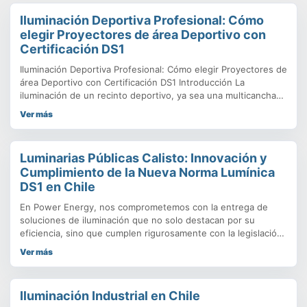
Iluminación Deportiva Profesional: Cómo
elegir Proyectores de área Deportivo con
Certificación DS1
Iluminación Deportiva Profesional: Cómo elegir Proyectores de
área Deportivo con Certificación DS1 Introducción La
iluminación de un recinto deportivo, ya sea una multicancha
vecinal o un estadio de alta competencia, no se trata solo de
Ver más
instalar focos potentes; es una cuestión de ingeniería,
seguridad y cumplimiento normativo. En PowerEnergy,
lideramos el mercado con soluciones de Iluminación Deportiva
Luminarias Públicas Calisto: Innovación y
que
Cumplimiento de la Nueva Norma Lumínica
DS1 en Chile
En Power Energy, nos comprometemos con la entrega de
soluciones de iluminación que no solo destacan por su
eficiencia, sino que cumplen rigurosamente con la legislación
vigente. Con la entrada en vigor de la Nueva Norma Lumínica
Ver más
(Decreto Supremo N°1/2022 del Ministerio del Medio
Ambiente), la elección de una luminaria pública como el
modelo FARETTO-CALISTO se vuelve fundamental para
Iluminación Industrial en Chile
garantizar proyectos sostenibles y legales en todo el