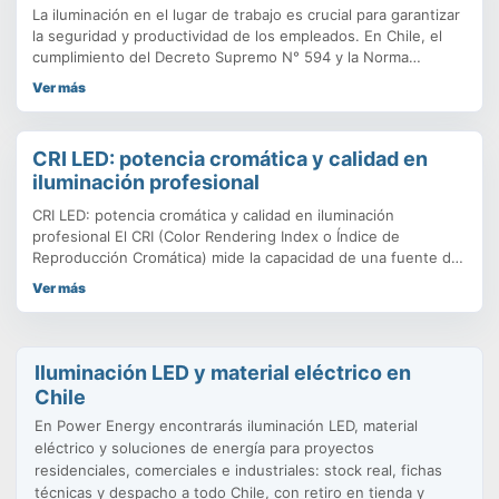
territorio nacional.
La iluminación en el lugar de trabajo es crucial para garantizar
la seguridad y productividad de los empleados. En Chile, el
cumplimiento del Decreto Supremo N° 594 y la Norma
NCh2745 es obligatorio, y una iluminación inadecuada puede
Ver más
resultar en accidentes y enfermedades profesionales.
Descubre cómo las soluciones LED de alto rendimiento, con
tecnología de chips PHILIPS y CREE, pueden transformar tus
CRI LED: potencia cromática y calidad en
espacios laborales en entornos seguros y eficientes. Aprende
iluminación profesional
sobre los requisitos clave, los niveles mínimos de iluminación
y cómo implementar un sistema que no solo cumpla con la
CRI LED: potencia cromática y calidad en iluminación
normativa, sino que también mejore la productividad.
profesional El CRI (Color Rendering Index o Índice de
Reproducción Cromática) mide la capacidad de una fuente de
luz para reproducir los colores de manera fiel en comparación
Ver más
con la luz natural. CRI 100: reproducción perfecta, similar a la
luz del sol. CRI 80–90: buena reproducción, adecuada
Iluminación LED y material eléctrico en
Chile
En Power Energy encontrarás iluminación LED, material
eléctrico y soluciones de energía para proyectos
residenciales, comerciales e industriales: stock real, fichas
técnicas y despacho a todo Chile, con retiro en tienda y