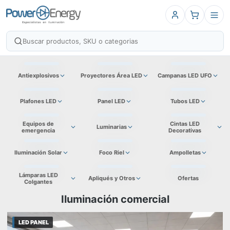
Antiexplosivos
Proyectores Área LED
Campanas LED UFO
Plafones LED
Panel LED
Tubos LED
Equipos de
Cintas LED
Luminarias
emergencia
Decorativas
Iluminación Solar
Foco Riel
Ampolletas
Lámparas LED
Apliqués y Otros
Ofertas
Colgantes
Iluminación comercial
LED PANEL