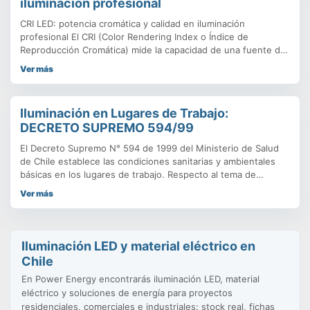
iluminación profesional
CRI LED: potencia cromática y calidad en iluminación
profesional El CRI (Color Rendering Index o Índice de
Reproducción Cromática) mide la capacidad de una fuente de
luz para reproducir los colores de manera fiel en comparación
Ver más
con la luz natural. CRI 100: reproducción perfecta, similar a la
luz del sol. CRI 80–90: buena reproducción, adecuada
Iluminación en Lugares de Trabajo:
DECRETO SUPREMO 594/99
El Decreto Supremo N° 594 de 1999 del Ministerio de Salud
de Chile establece las condiciones sanitarias y ambientales
básicas en los lugares de trabajo. Respecto al tema de
iluminación, este decreto establece requisitos específicos
Ver más
para garantizar que los lugares de trabajo cuenten con
niveles adecuados de iluminación que protejan la salud y
seguridad de
Iluminación LED y material eléctrico en
Chile
En Power Energy encontrarás iluminación LED, material
eléctrico y soluciones de energía para proyectos
residenciales, comerciales e industriales: stock real, fichas