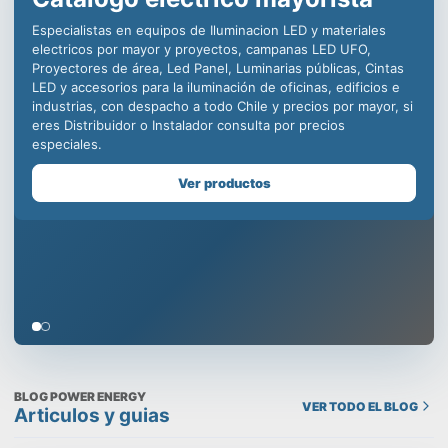
iluminación LED para la
industria, decenas de
distribuidores en todo Chile
para ofrecer productos de
calidad incomparable.
Somos especialistas en equipos de iluminación comercial,
para la minería, centros deportivos y educacionales, con
productos como campanas LED industriales, paneles led para
oficinas, plafones para uso en edificios, todo con la mejor
calidad y respaldo de una empresa chilena que cuida tu
prestigio, despachamos a todo Chile y contamos con un
Showroom en Santiago, visítanos!
Ver productos
BLOG POWER ENERGY
VER TODO EL BLOG
Articulos y guias