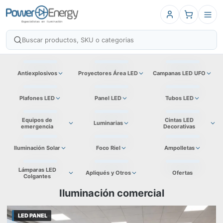
Antiexplosivos
Proyectores Área LED
Campanas LED UFO
Plafones LED
Panel LED
Tubos LED
Equipos de
Cintas LED
Luminarias
emergencia
Decorativas
Iluminación Solar
Foco Riel
Ampolletas
Lámparas LED
Apliqués y Otros
Ofertas
Colgantes
Iluminación comercial
LED PANEL