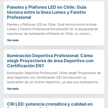
Paneles y Plafones LED en Chile: Guía
técnica entre la línea Lumex y Faretto
Profesional
Paneles y Plafones LED en Chile: Guía técnica entre la línea
Lumex y Faretto Profesional Introducción En la búsqueda de
soluciones de iluminación eficiente en Chile, es común
confundir términos o creer que todos los productos ofrecen
Ver más
el mismo rendimiento. Sin embargo, la diferencia entre un
Panel LED de uso estándar y uno de grado industrial radica
Iluminación Deportiva Profesional: Cómo
elegir Proyectores de área Deportivo con
Certificación DS1
Iluminación Deportiva Profesional: Cómo elegir Proyectores de
área Deportivo con Certificación DS1 Introducción La
iluminación de un recinto deportivo, ya sea una multicancha
vecinal o un estadio de alta competencia, no se trata solo de
Ver más
instalar focos potentes; es una cuestión de ingeniería,
seguridad y cumplimiento normativo. En PowerEnergy,
lideramos el mercado con soluciones de Iluminación Deportiva
CRI LED: potencia cromática y calidad en
que