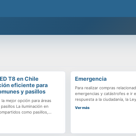
 la mejor calidad y respaldo de una empresa chilena que cuida tu pre
ED T8 en Chile
Emergencia
ción eficiente para
Para realizar compras relaciona
omunes y pasillos
emergencias y catástrofes e ir 
respuesta a la ciudadanía, la Le
 la mejor opción para áreas
de compras públicas y su norma
pasillos La iluminación en
Ver más
considera una serie de recome
ompartidos como pasillos,
alternativas. Por una parte, se 
 y áreas comunes es clave para
disponible la tienda de Conveni
d y el confort de los usuarios.
Los productos y servicios más u
LED T8 se han convertido en la
por los organismos públicos ant
 más eficiente frente a los