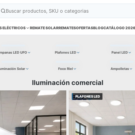
S ELÉCTRICOS
REMATE SOLAR
REMATES
OFERTAS
BLOG
CATÁLOGO 202
mpanas LED UFO
Plafones LED
Panel LED
luminación Solar
Foco Riel
Ampolletas
Iluminación comercial
PLAFONES LED