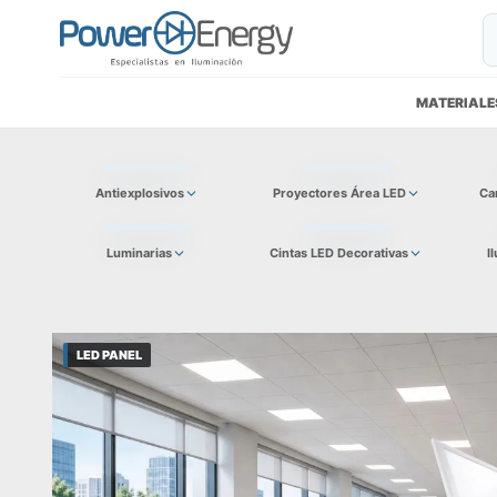
MATERIALE
Antiexplosivos
Proyectores Área LED
Ca
Luminarias
Cintas LED Decorativas
I
LED PANEL