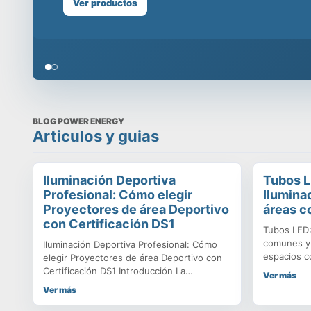
oficinas, plafones para uso en edificios, todo con
Showroom en Santiago, visítanos!
Ver productos
BLOG POWER ENERGY
Articulos y guias
Iluminación Deportiva
Tubos L
Profesional: Cómo elegir
Ilumina
Proyectores de área Deportivo
áreas c
con Certificación DS1
Tubos LED:
comunes y 
Iluminación Deportiva Profesional: Cómo
espacios c
elegir Proyectores de área Deportivo con
vestidores
Certificación DS1 Introducción La
Ver más
la segurida
iluminación de un recinto deportivo, ya sea
Ver más
Los tubos 
una multicancha vecinal o un estadio de
alternativa
alta competencia, no se trata solo de