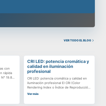
stigio, despachamos a todo Chile y contamos con un
VER TODO EL BLOG
CRI LED: potencia cromática y
calidad en iluminación
das con
profesional
en rápida
y N° 19.886
CRI LED: potencia cromática y calidad en
tiva
iluminación profesional El CRI (Color
ndaciones y
Rendering Index o Índice de Reproducción
encuentra
Cromática) mide la capacidad de una
Ver más
os Marco.
fuente de luz para reproducir los colores
tilizados
de manera fiel en comparación con la luz
e
natural. CRI 100: reproducción perfecta,