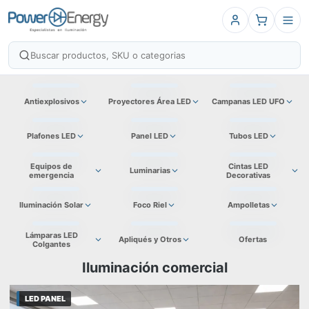
Antiexplosivos
Proyectores Área LED
Campanas LED UFO
Plafones LED
Panel LED
Tubos LED
Equipos de
Cintas LED
Luminarias
emergencia
Decorativas
Iluminación Solar
Foco Riel
Ampolletas
Lámparas LED
Apliqués y Otros
Ofertas
Colgantes
Iluminación comercial
LED PANEL