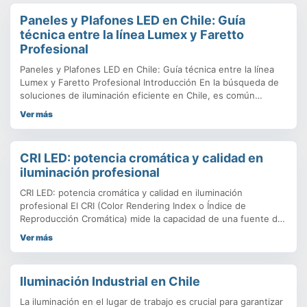
Paneles y Plafones LED en Chile: Guía
técnica entre la línea Lumex y Faretto
Profesional
Paneles y Plafones LED en Chile: Guía técnica entre la línea
Lumex y Faretto Profesional Introducción En la búsqueda de
soluciones de iluminación eficiente en Chile, es común
confundir términos o creer que todos los productos ofrecen
Ver más
el mismo rendimiento. Sin embargo, la diferencia entre un
Panel LED de uso estándar y uno de grado industrial radica
CRI LED: potencia cromática y calidad en
iluminación profesional
CRI LED: potencia cromática y calidad en iluminación
profesional El CRI (Color Rendering Index o Índice de
Reproducción Cromática) mide la capacidad de una fuente de
luz para reproducir los colores de manera fiel en comparación
Ver más
con la luz natural. CRI 100: reproducción perfecta, similar a la
luz del sol. CRI 80–90: buena reproducción, adecuada
Iluminación Industrial en Chile
La iluminación en el lugar de trabajo es crucial para garantizar