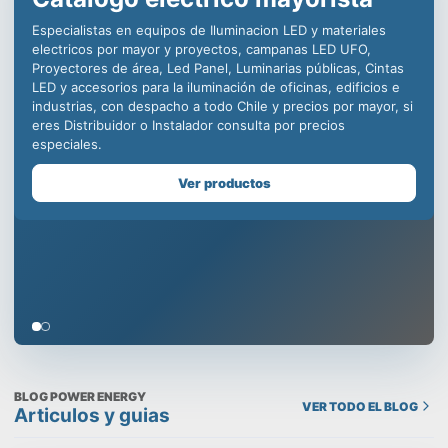
iluminación LED para la
industria, decenas de
distribuidores en todo Chile
para ofrecer productos de
calidad incomparable.
Somos especialistas en equipos de iluminación comercial,
para la minería, centros deportivos y educacionales, con
productos como campanas LED industriales, paneles led para
oficinas, plafones para uso en edificios, todo con la mejor
calidad y respaldo de una empresa chilena que cuida tu
prestigio, despachamos a todo Chile y contamos con un
Showroom en Santiago, visítanos!
Ver productos
BLOG POWER ENERGY
VER TODO EL BLOG
Articulos y guias