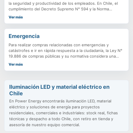
la seguridad y productividad de los empleados. En Chile, el
cumplimiento del Decreto Supremo N° 594 y la Norma
NCh2745 es obligatorio, y una iluminación inadecuada puede
Ver más
resultar en accidentes y enfermedades profesionales.
Descubre cómo las soluciones LED de alto rendimiento, con
tecnología de chips PHILIPS y CREE, pueden transformar tus
Emergencia
espacios laborales en entornos seguros y eficientes. Aprende
sobre los requisitos clave, los niveles mínimos de iluminación
Para realizar compras relacionadas con emergencias y
y cómo implementar un sistema que no solo cumpla con la
catástrofes e ir en rápida respuesta a la ciudadanía, la Ley N°
normativa, sino que también mejore la productividad.
19.886 de compras públicas y su normativa considera una
serie de recomendaciones y alternativas. Por una parte, se
Ver más
encuentra disponible la tienda de Convenios Marco. Los
productos y servicios más utilizados por los organismos
públicos ante situaciones.
Iluminación LED y material eléctrico en
Chile
En Power Energy encontrarás iluminación LED, material
eléctrico y soluciones de energía para proyectos
residenciales, comerciales e industriales: stock real, fichas
técnicas y despacho a todo Chile, con retiro en tienda y
asesoría de nuestro equipo comercial.