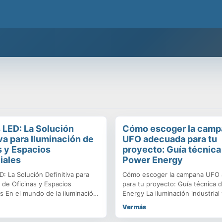
 mejor calidad y respaldo de una empresa chilena que cuida tu prest
 LED: La Solución
Cómo escoger la camp
va para Iluminación de
UFO adecuada para tu
s y Espacios
proyecto: Guía técnica
iales
Power Energy
: La Solución Definitiva para
Cómo escoger la campana UFO
 de Oficinas y Espacios
para tu proyecto: Guía técnica
s En el mundo de la iluminación
Energy La iluminación industrial
l, los Paneles LED se han
requiere soluciones que combi
Ver más
o como la opción predilecta para
eficiencia energética, durabilid
alas de reuniones, hospitales y
rendimiento lumínico. En este c