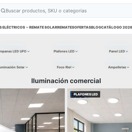
S ELÉCTRICOS
REMATE SOLAR
REMATES
OFERTAS
BLOG
CATÁLOGO 202
mpanas LED UFO
Plafones LED
Panel LED
luminación Solar
Foco Riel
Ampolletas
Iluminación comercial
PLAFONES LED