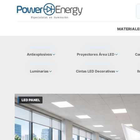
MATERIALE
Antiexplosivos
Proyectores Área LED
Ca
Luminarias
Cintas LED Decorativas
I
LED PANEL