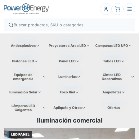
Antiexplosivos
Proyectores Área LED
Campanas LED UFO
Plafones LED
Panel LED
Tubos LED
Equipos de
Cintas LED
Luminarias
emergencia
Decorativas
Iluminación Solar
Foco Riel
Ampolletas
Lámparas LED
Apliqués y Otros
Ofertas
Colgantes
Iluminación comercial
LED PANEL