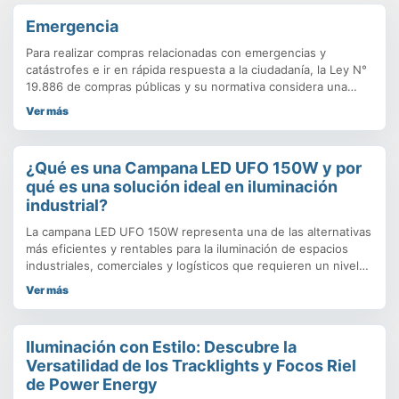
Emergencia
Para realizar compras relacionadas con emergencias y
catástrofes e ir en rápida respuesta a la ciudadanía, la Ley N°
19.886 de compras públicas y su normativa considera una
serie de recomendaciones y alternativas. Por una parte, se
Ver más
encuentra disponible la tienda de Convenios Marco. Los
productos y servicios más utilizados por los organismos
públicos ante situaciones.
¿Qué es una Campana LED UFO 150W y por
qué es una solución ideal en iluminación
industrial?
La campana LED UFO 150W representa una de las alternativas
más eficientes y rentables para la iluminación de espacios
industriales, comerciales y logísticos que requieren un nivel
de luminosidad elevado, uniforme y duradero. Este tipo de
Ver más
luminarias se denominan “UFO” (por su similitud estética con
un objeto volador no identificado) debido a su diseño
compacto
Iluminación con Estilo: Descubre la
Versatilidad de los Tracklights y Focos Riel
de Power Energy