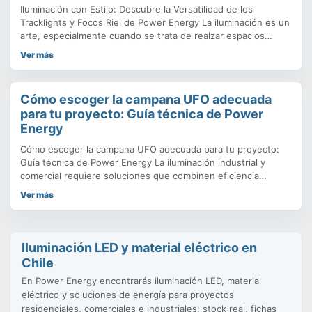
Iluminación con Estilo: Descubre la Versatilidad de los
Tracklights y Focos Riel de Power Energy La iluminación es un
arte, especialmente cuando se trata de realzar espacios
comerciales, galerías de arte, vitrinas o incluso ambientes
Ver más
residenciales modernos. Los Tracklights y Focos Riel se han
convertido en la herramienta favorita de diseñadores y
arquitectos por su
Cómo escoger la campana UFO adecuada
para tu proyecto: Guía técnica de Power
Energy
Cómo escoger la campana UFO adecuada para tu proyecto:
Guía técnica de Power Energy La iluminación industrial y
comercial requiere soluciones que combinen eficiencia
energética, durabilidad y buen rendimiento lumínico. En este
Ver más
contexto, las campanas LED UFO se han consolidado como la
opción más usada para bodegas, fábricas, talleres y grandes
áreas de trabajo. Su
Iluminación LED y material eléctrico en
Chile
En Power Energy encontrarás iluminación LED, material
eléctrico y soluciones de energía para proyectos
residenciales, comerciales e industriales: stock real, fichas