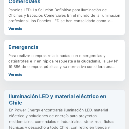
Comerciales
Paneles LED: La Solución Definitiva para Iluminación de
Oficinas y Espacios Comerciales En el mundo de la iluminación
profesional, los Paneles LED se han consolidado como la
opción predilecta para oficinas, salas de reuniones, hospitales
Ver más
y cualquier espacio comercial que requiera una luz de alta
calidad, eficiente y confortable. En Power Energy Ltda.,
entendemos que
Emergencia
Para realizar compras relacionadas con emergencias y
catástrofes e ir en rápida respuesta a la ciudadanía, la Ley N°
19.886 de compras públicas y su normativa considera una
serie de recomendaciones y alternativas. Por una parte, se
Ver más
encuentra disponible la tienda de Convenios Marco. Los
productos y servicios más utilizados por los organismos
públicos ante situaciones.
Iluminación LED y material eléctrico en
Chile
En Power Energy encontrarás iluminación LED, material
eléctrico y soluciones de energía para proyectos
residenciales, comerciales e industriales: stock real, fichas
técnicas y despacho a todo Chile, con retiro en tienda y