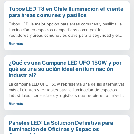
Tubos LED T8 en Chile Iluminación eficiente
para áreas comunes y pasillos
Tubos LED: la mejor opción para áreas comunes y pasillos La
iluminación en espacios compartidos como pasillos,
vestidores y áreas comunes es clave para la seguridad y el
confort de los usuarios. Los tubos LED T8 se han convertido
Ver más
en la alternativa más eficiente frente a los fluorescentes
tradicionales, ofreciendo ahorro energético, mayor durabilidad
y
¿Qué es una Campana LED UFO 150W y por
qué es una solución ideal en iluminación
industrial?
La campana LED UFO 150W representa una de las alternativas
más eficientes y rentables para la iluminación de espacios
industriales, comerciales y logísticos que requieren un nivel
de luminosidad elevado, uniforme y duradero. Este tipo de
Ver más
luminarias se denominan “UFO” (por su similitud estética con
un objeto volador no identificado) debido a su diseño
compacto
Paneles LED: La Solución Definitiva para
Iluminación de Oficinas y Espacios