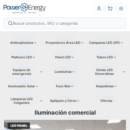
Antiexplosivos
Proyectores Área LED
Campanas LED UFO
Plafones LED
Panel LED
Tubos LED
Equipos de
Cintas LED
Luminarias
emergencia
Decorativas
Iluminación Solar
Foco Riel
Ampolletas
Lámparas LED
Apliqués y Otros
Ofertas
Colgantes
Iluminación comercial
LED PANEL