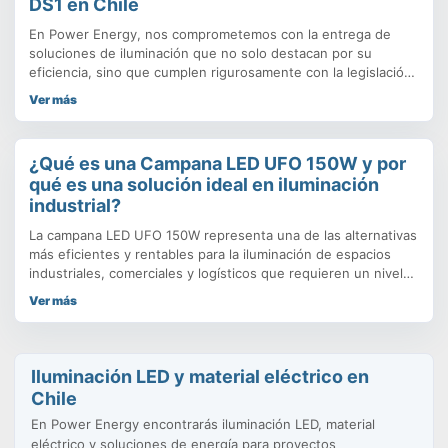
DS1 en Chile
En Power Energy, nos comprometemos con la entrega de
soluciones de iluminación que no solo destacan por su
eficiencia, sino que cumplen rigurosamente con la legislación
vigente. Con la entrada en vigor de la Nueva Norma Lumínica
Ver más
(Decreto Supremo N°1/2022 del Ministerio del Medio
Ambiente), la elección de una luminaria pública como el
modelo FARETTO-CALISTO se vuelve fundamental para
¿Qué es una Campana LED UFO 150W y por
garantizar proyectos sostenibles y legales en todo el
qué es una solución ideal en iluminación
territorio nacional.
industrial?
La campana LED UFO 150W representa una de las alternativas
más eficientes y rentables para la iluminación de espacios
industriales, comerciales y logísticos que requieren un nivel
de luminosidad elevado, uniforme y duradero. Este tipo de
Ver más
luminarias se denominan “UFO” (por su similitud estética con
un objeto volador no identificado) debido a su diseño
compacto
Iluminación LED y material eléctrico en
Chile
En Power Energy encontrarás iluminación LED, material
eléctrico y soluciones de energía para proyectos