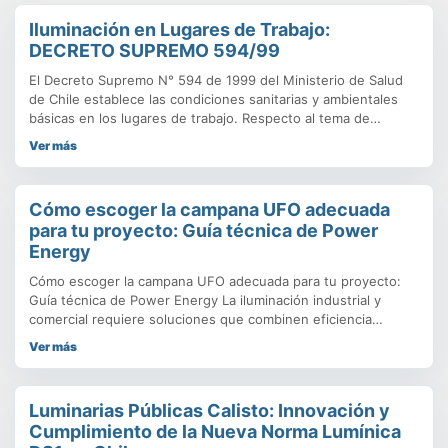
Iluminación en Lugares de Trabajo:
DECRETO SUPREMO 594/99
El Decreto Supremo N° 594 de 1999 del Ministerio de Salud
de Chile establece las condiciones sanitarias y ambientales
básicas en los lugares de trabajo. Respecto al tema de
iluminación, este decreto establece requisitos específicos
Ver más
para garantizar que los lugares de trabajo cuenten con
niveles adecuados de iluminación que protejan la salud y
seguridad de
Cómo escoger la campana UFO adecuada
para tu proyecto: Guía técnica de Power
Energy
Cómo escoger la campana UFO adecuada para tu proyecto:
Guía técnica de Power Energy La iluminación industrial y
comercial requiere soluciones que combinen eficiencia
energética, durabilidad y buen rendimiento lumínico. En este
Ver más
contexto, las campanas LED UFO se han consolidado como la
opción más usada para bodegas, fábricas, talleres y grandes
áreas de trabajo. Su
Luminarias Públicas Calisto: Innovación y
Cumplimiento de la Nueva Norma Lumínica