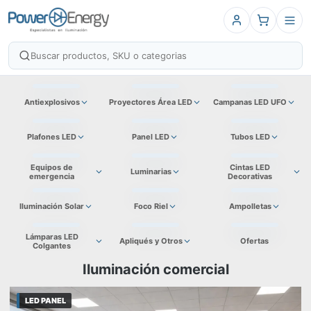
Antiexplosivos
Proyectores Área LED
Campanas LED UFO
Plafones LED
Panel LED
Tubos LED
Equipos de
Cintas LED
Luminarias
emergencia
Decorativas
Iluminación Solar
Foco Riel
Ampolletas
Lámparas LED
Apliqués y Otros
Ofertas
Colgantes
Iluminación comercial
LED PANEL