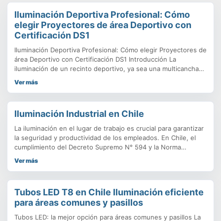
Iluminación Deportiva Profesional: Cómo
elegir Proyectores de área Deportivo con
Certificación DS1
Iluminación Deportiva Profesional: Cómo elegir Proyectores de
área Deportivo con Certificación DS1 Introducción La
iluminación de un recinto deportivo, ya sea una multicancha
vecinal o un estadio de alta competencia, no se trata solo de
Ver más
instalar focos potentes; es una cuestión de ingeniería,
seguridad y cumplimiento normativo. En PowerEnergy,
lideramos el mercado con soluciones de Iluminación Deportiva
Iluminación Industrial en Chile
que
La iluminación en el lugar de trabajo es crucial para garantizar
la seguridad y productividad de los empleados. En Chile, el
cumplimiento del Decreto Supremo N° 594 y la Norma
NCh2745 es obligatorio, y una iluminación inadecuada puede
Ver más
resultar en accidentes y enfermedades profesionales.
Descubre cómo las soluciones LED de alto rendimiento, con
tecnología de chips PHILIPS y CREE, pueden transformar tus
Tubos LED T8 en Chile Iluminación eficiente
espacios laborales en entornos seguros y eficientes. Aprende
para áreas comunes y pasillos
sobre los requisitos clave, los niveles mínimos de iluminación
y cómo implementar un sistema que no solo cumpla con la
Tubos LED: la mejor opción para áreas comunes y pasillos La