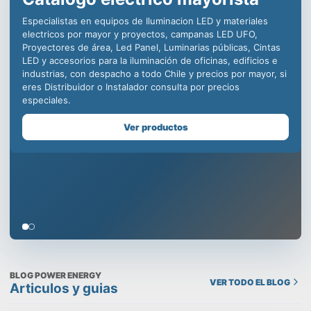
iluminación LED para la
industria, decenas de
distribuidores en todo Chile
para ofrecer productos de
calidad incomparable.
Somos especialistas en equipos de iluminación comercial,
para la minería, centros deportivos y educacionales, con
productos como campanas LED industriales, paneles led para
oficinas, plafones para uso en edificios, todo con la mejor
calidad y respaldo de una empresa chilena que cuida tu
prestigio, despachamos a todo Chile y contamos con un
Showroom en Santiago, visítanos!
Ver productos
BLOG POWER ENERGY
VER TODO EL BLOG
Articulos y guias