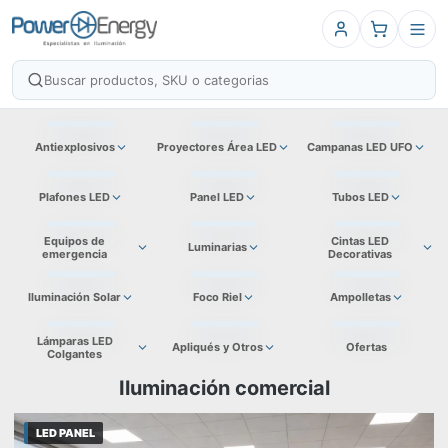
Antiexplosivos
Proyectores Área LED
Campanas LED UFO
Plafones LED
Panel LED
Tubos LED
Equipos de
Cintas LED
Luminarias
emergencia
Decorativas
Iluminación Solar
Foco Riel
Ampolletas
Lámparas LED
Apliqués y Otros
Ofertas
Colgantes
Iluminación comercial
LED PANEL