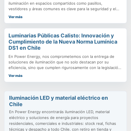
normativa, sino que también mejore la productividad.
iluminación en espacios compartidos como pasillos,
vestidores y áreas comunes es clave para la seguridad y el
confort de los usuarios. Los tubos LED T8 se han convertido
Ver más
en la alternativa más eficiente frente a los fluorescentes
tradicionales, ofreciendo ahorro energético, mayor durabilidad
y
Luminarias Públicas Calisto: Innovación y
Cumplimiento de la Nueva Norma Lumínica
DS1 en Chile
En Power Energy, nos comprometemos con la entrega de
soluciones de iluminación que no solo destacan por su
eficiencia, sino que cumplen rigurosamente con la legislación
vigente. Con la entrada en vigor de la Nueva Norma Lumínica
Ver más
(Decreto Supremo N°1/2022 del Ministerio del Medio
Ambiente), la elección de una luminaria pública como el
modelo FARETTO-CALISTO se vuelve fundamental para
garantizar proyectos sostenibles y legales en todo el
Iluminación LED y material eléctrico en
territorio nacional.
Chile
En Power Energy encontrarás iluminación LED, material
eléctrico y soluciones de energía para proyectos
residenciales, comerciales e industriales: stock real, fichas
técnicas y despacho a todo Chile, con retiro en tienda y